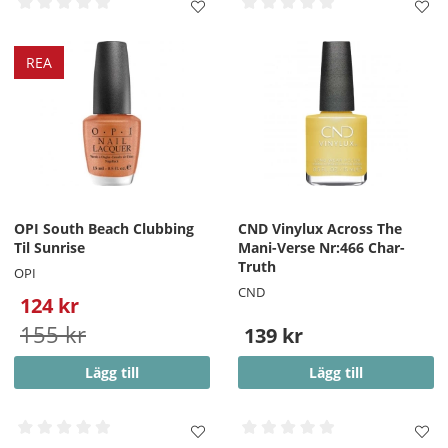
REA
OPI South Beach Clubbing
CND Vinylux Across The
Til Sunrise
Mani-Verse Nr:466 Char-
Truth
OPI
CND
124 kr
155 kr
139 kr
Lägg till
Lägg till