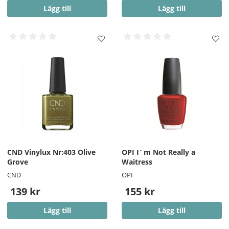
Lägg till
Lägg till
CND Vinylux Nr:403 Olive
OPI I´m Not Really a
Grove
Waitress
CND
OPI
139 kr
155 kr
Lägg till
Lägg till