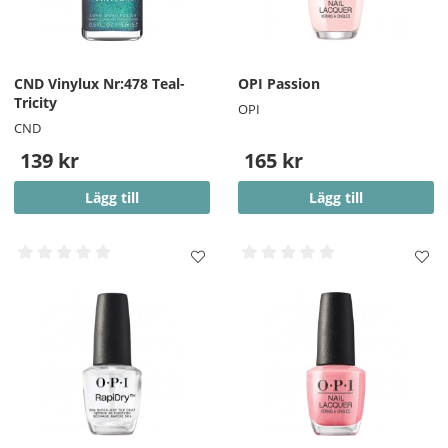
CND Vinylux Nr:478 Teal-
OPI Passion
Tricity
OPI
CND
139 kr
165 kr
Lägg till
Lägg till