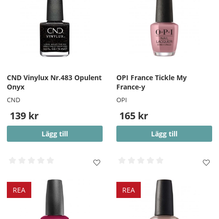
CND Vinylux Nr.483 Opulent
OPI France Tickle My
Onyx
France-y
CND
OPI
139 kr
165 kr
Lägg till
Lägg till
REA
REA