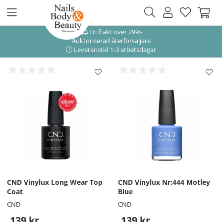
Fri frakt över 299:-
Auktoriserad återförsäljare
Leveranstid 1-3 arbetsdagar
CND Vinylux Long Wear Top
CND Vinylux Nr:444 Motley
Coat
Blue
CND
CND
139 kr
139 kr