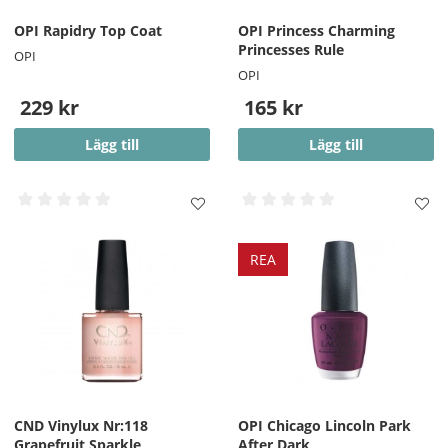
OPI Rapidry Top Coat
OPI Princess Charming
Princesses Rule
OPI
OPI
229 kr
165 kr
Lägg till
Lägg till
REA
CND Vinylux Nr:118
OPI Chicago Lincoln Park
Grapefruit Sparkle
After Dark