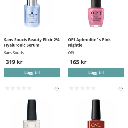
Sans Soucis Beauty Elixir 2%
OPI Aphrodite´s Pink
Hyaluronic Serum
Nightie
Sans Soucis
OPI
319 kr
165 kr
Lägg till
Lägg till