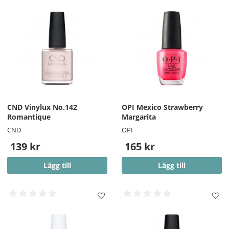
CND Vinylux No.142
OPI Mexico Strawberry
Romantique
Margarita
CND
OPI
139 kr
165 kr
Lägg till
Lägg till