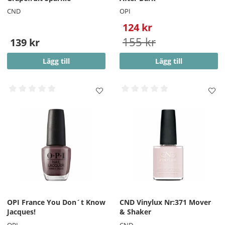
CND
OPI
124 kr
155 kr
139 kr
Lägg till
Lägg till
OPI France You Don´t Know
CND Vinylux Nr:371 Mover
Jacques!
& Shaker
OPI
CND