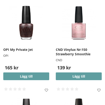
OPI My Private Jet
CND Vinylux Nr:150
Strawberry Smoothie
OPI
CND
165 kr
139 kr
Lägg till
Lägg till