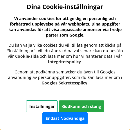
Dina Cookie-inställningar
OPI Russian Cosmo-Not
CND Vinylux Nr:269
Vi använder cookies för att ge dig en personlig och
Tonight Honey!
Unmasked
förbättrad upplevelse på vår webbplats. Dina uppgifter
OPI
CND
kan användas för att visa anpassade annonser via tredje
155 kr
139 kr
parter som Google.
Du kan välja vilka cookies du vill tillåta genom att klicka på
Lägg till
Lägg till
"Inställningar". Vill du ändra dina val senare kan du besöka
vår
Cookie-sida
och läsa mer om hur vi hanterar data i vår
Integritetspolicy
.
Genom att godkänna samtycker du även till Googles
användning av personuppgifter, som du kan läsa mer om i
Googles Sekretessplicy
.
Inställningar
Godkänn och stäng
Endast Nödvändiga
CND Vinylux Nr:325 Baby
CND Vinylux Nr:327 Cap &