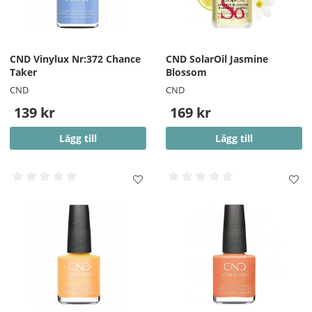
CND Vinylux Nr:372 Chance
CND SolarOil Jasmine
Taker
Blossom
CND
CND
139 kr
169 kr
Lägg till
Lägg till