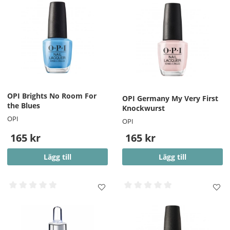
OPI Brights No Room For
OPI Germany My Very First
the Blues
Knockwurst
OPI
OPI
165 kr
165 kr
Lägg till
Lägg till