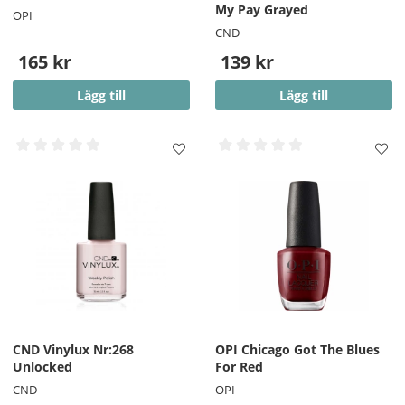
My Pay Grayed
OPI
CND
165 kr
139 kr
Lägg till
Lägg till
CND Vinylux Nr:268
OPI Chicago Got The Blues
Unlocked
For Red
CND
OPI