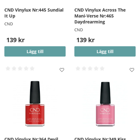
CND Vinylux Nr:445 Sundial
CND Vinylux Across The
It Up
Mani-Verse Nr:465
Daydrearming
CND
CND
139 kr
139 kr
Lägg till
Lägg till
CND Vinylux Nr:364 Devil
CND Vinylux Nr:349 Kiss