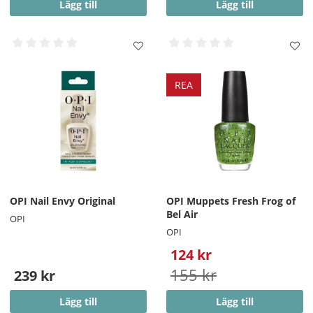
Lägg till
Lägg till
REA
OPI Nail Envy Original
OPI Muppets Fresh Frog of
Bel Air
OPI
OPI
124 kr
155 kr
239 kr
Lägg till
Lägg till