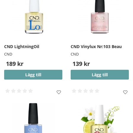
CND LightningOil
CND Vinylux Nr:103 Beau
CND
CND
189 kr
139 kr
Lägg till
Lägg till