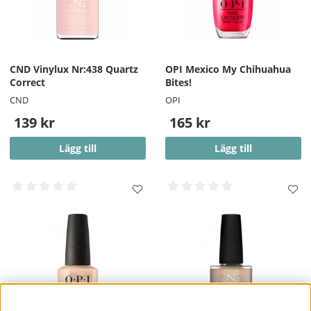
CND Vinylux Nr:438 Quartz
OPI Mexico My Chihuahua
Correct
Bites!
CND
OPI
139 kr
165 kr
Lägg till
Lägg till