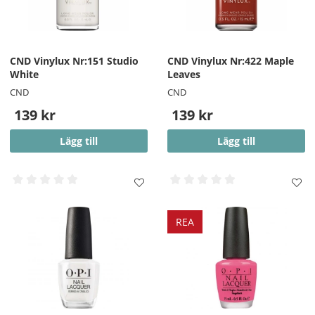
CND Vinylux Nr:151 Studio
CND Vinylux Nr:422 Maple
White
Leaves
CND
CND
139 kr
139 kr
Lägg till
Lägg till
REA