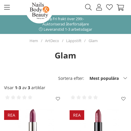
Fri frakt över 299:-
Auktoriserad återförsäljare
Leveranstid 1-3 arbetsdagar
Hem
ArtDeco
Läppstift
Glam
Glam
Sortera efter:
Mest populära
Visar
1-3
av
3
artiklar
REA
REA