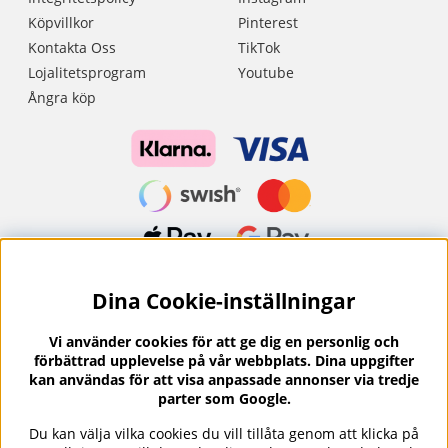
Köpvillkor
Pinterest
Kontakta Oss
TikTok
Lojalitetsprogram
Youtube
Ångra köp
Dina Cookie-inställningar
Nyhetsbrev?
I vårt nyhetsbrev får du ta del av nyheter och
Vi använder cookies för att ge dig en personlig och
erbjudanden.
förbättrad upplevelse på vår webbplats. Dina uppgifter
kan användas för att visa anpassade annonser via tredje
parter som Google.
Du kan välja vilka cookies du vill tillåta genom att klicka på