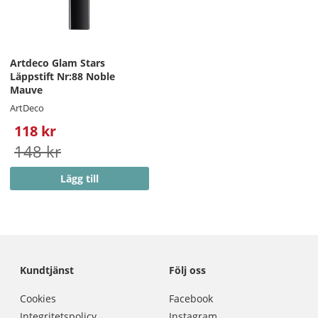
Artdeco Glam Stars
Läppstift Nr:88 Noble
Mauve
ArtDeco
118 kr
148 kr
Lägg till
Kundtjänst
Följ oss
Cookies
Facebook
Integritetspolicy
Instagram