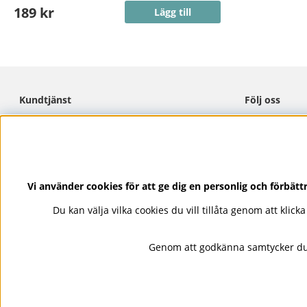
189 kr
Lägg till
Kundtjänst
Följ oss
Cookies
Facebook
Integritetspolicy
Instagram
Köpvillkor
Pinterest
Kontakta Oss
TikTok
Vi använder cookies för att ge dig en personlig och förbät
Lojalitetsprogram
Youtube
Du kan välja vilka cookies du vill tillåta genom att klic
Ångra köp
Genom att godkänna samtycker du 
Nails Body and Beauty
erbjuder 
Sans Soucis och Camilla of Swede
snabb och trygg leverans, säkra b