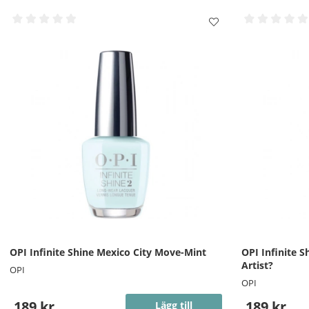
OPI Infinite Shine Mexico City Move-Mint
OPI Infinite S
Artist?
OPI
OPI
189 kr
189 kr
Lägg till