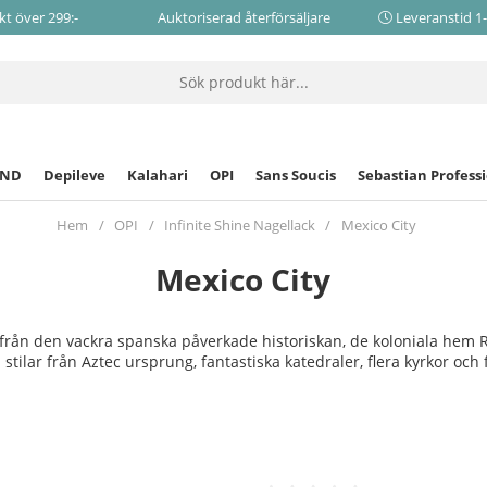
akt över 299:-
Auktoriserad återförsäljare
Leveranstid 1
CND
Depileve
Kalahari
OPI
Sans Soucis
Sebastian Profess
Hem
OPI
Infinite Shine Nagellack
Mexico City
Mexico City
från den vackra spanska påverkade historiskan, de koloniala hem 
tilar från Aztec ursprung, fantastiska katedraler, flera kyrkor och