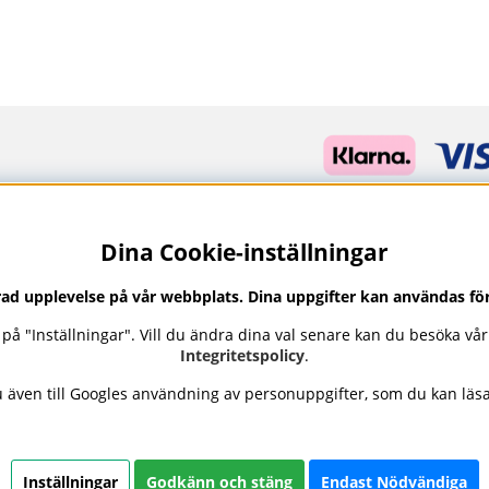
Dina Cookie-inställningar
trad upplevelse på vår webbplats. Dina uppgifter kan användas fö
ka på "Inställningar". Vill du ändra dina val senare kan du besöka vå
Integritetspolicy
.
även till Googles användning av personuppgifter, som du kan läs
professionell hudvård, nagellack och makeup från ledande varumä
n. Här hittar du noggrant utvalda produkter som kombinerar kvalit
etalningar och ett sortiment som speglar skönhet i balans.
Inställningar
Godkänn och stäng
Endast Nödvändiga