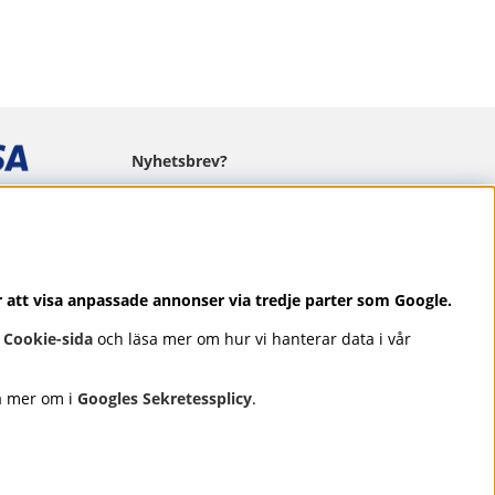
Nyhetsbrev?
I vårt nyhetsbrev får du ta del av nyheter
och erbjudanden.
r att visa anpassade annonser via tredje parter som Google.
r
Cookie-sida
och läsa mer om hur vi hanterar data i vår
Se våra omdömen på
⭐
Trustpilot
a mer om i
Googles Sekretessplicy
.
rken som OPI, CND, Biodroga,
et, omtanke och resultat – med