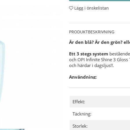
Lägg i önskelistan
PRODUKTBESKRIVNING
Är den blå? Är den grön? el
Ett 3 stegs system
bestående 
och OPI Infinite Shine 3 Gloss
och härdar i dagsljus!!.
Användning:
Förbered din nagel för O
OPI NAS 99
- En grundlig
nagellack.
Applicera sedan 1 lager
Effekt:
Där efter applicerar du 2
och försegla även din utv
Täckning:
Slutligen applicerar du e
försegla och skydda, glöm
Storlek:
För extra vård av din n