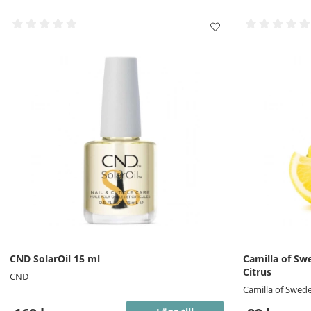
CND SolarOil 15 ml
Camilla of Sw
Citrus
CND
Camilla of Swed