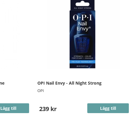
ine
OPI Nail Envy - All Night Strong
OPI
239 kr
Lägg till
Lägg till