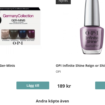
Nyhet
Ger-Minis
OPI Infinite Shine Reign or Sh
OPI
189 kr
Lägg till
Andra köpte även