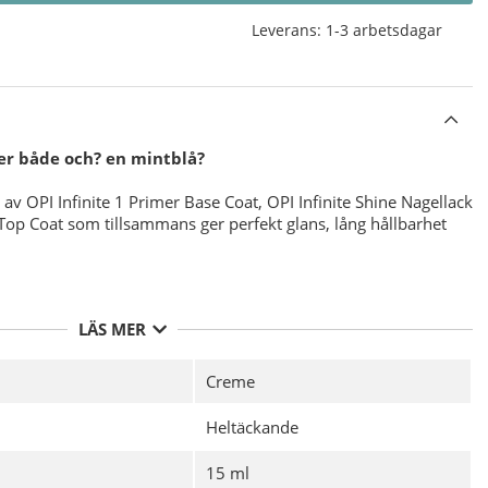
Leverans:
1-3 arbetsdagar
ler både och? en mintblå?
av OPI Infinite 1 Primer Base Coat, OPI Infinite Shine Nagellack
 Top Coat som tillsammans ger perfekt glans, lång hållbarhet
PI Infinite Shine Nagellacken för bästa möjliga hållbarhet med
LÄS MER
 desinficering av din nagelplatta före applicering av ditt
 av
OPI Infinite Shine 1 Primer Base Coat
och Låt torka.
Creme
 tunna lager av valfri färg från
OPI Infinite Shine Nagellack
äxt ( framkanten av nageln ), Låt torka.
Heltäckande
tt tunt lager
OPI Infinite Shine 3 Gloss Top Coat
för att
 inte den fria kanten även här, Låt torka.
15 ml
agel och nagelband kan du även applicera
OPI Pro Spa Nail &