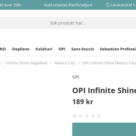
akt över 299:-
Auktoriserad återförsäljare
Leveranstid 1
CND
Depileve
Kalahari
OPI
Sans Soucis
Sebastian Profess
Infinite Shine Nagellack
Mexico City
OPI Infinite Shine Mexico Ci
OPI
OPI Infinite Shi
189
kr