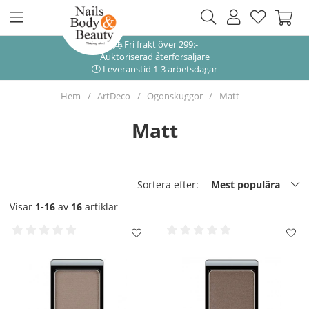
Fri frakt över 299:-
Auktoriserad återförsäljare
Leveranstid 1-3 arbetsdagar
Hem
ArtDeco
Ögonskuggor
Matt
Matt
Sortera efter:
Mest populära
Visar
1-16
av
16
artiklar