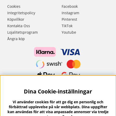
Cookies
Facebook
Integritetspolicy
Instagram
Köpvillkor
Pinterest
Kontakta Oss
TikTok
Lojalitetsprogram
Youtube
Ångra köp
Dina Cookie-inställningar
Nyhetsbrev?
I vårt nyhetsbrev får du ta del av nyheter och
Vi använder cookies för att ge dig en personlig och
erbjudanden.
förbättrad upplevelse på vår webbplats. Dina uppgifter
kan användas för att visa anpassade annonser via tredje