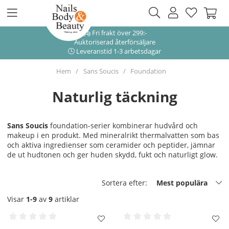
Fri frakt över 299:-
Auktoriserad återförsäljare
Leveranstid 1-3 arbetsdagar
Hem
Sans Soucis
Foundation
Naturlig täckning
Sans Soucis
foundation-serier kombinerar hudvård och
makeup i en produkt. Med mineralrikt thermalvatten som bas
och aktiva ingredienser som ceramider och peptider, jämnar
de ut hudtonen och ger huden skydd, fukt och naturligt glow.
Sortera efter:
Mest populära
Visar
1-9
av
9
artiklar