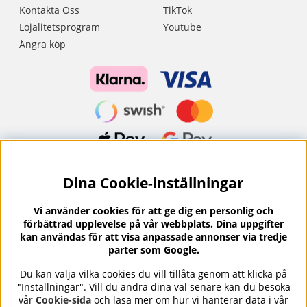
Kontakta Oss
TikTok
Lojalitetsprogram
Youtube
Ångra köp
Dina Cookie-inställningar
Nyhetsbrev?
I vårt nyhetsbrev får du ta del av nyheter och
Vi använder cookies för att ge dig en personlig och
erbjudanden.
förbättrad upplevelse på vår webbplats. Dina uppgifter
kan användas för att visa anpassade annonser via tredje
parter som Google.
Du kan välja vilka cookies du vill tillåta genom att klicka på
"Inställningar". Vill du ändra dina val senare kan du besöka
Se våra omdömen på
⭐
vår
Cookie-sida
och läsa mer om hur vi hanterar data i vår
Trustpilot