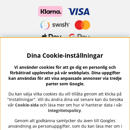
Dina Cookie-inställningar
Nyhetsbrev?
I vårt nyhetsbrev får du ta del av nyheter och
Vi använder cookies för att ge dig en personlig och
erbjudanden.
förbättrad upplevelse på vår webbplats. Dina uppgifter
kan användas för att visa anpassade annonser via tredje
parter som Google.
Du kan välja vilka cookies du vill tillåta genom att klicka på
"Inställningar". Vill du ändra dina val senare kan du besöka
Se våra omdömen på
⭐
vår
Cookie-sida
och läsa mer om hur vi hanterar data i vår
Trustpilot
Integritetspolicy
.
Genom att godkänna samtycker du även till Googles
användning av personuppgifter, som du kan läsa mer om i
Nails Body and Beauty
erbjuder professionell hudvård,