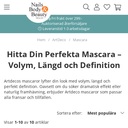
Fri frakt över 299:-
Auktoriserad återförsäljare
Leveranstid 1-3 arbetsdagar
Hem
ArtDeco
Mascara
Hitta Din Perfekta Mascara –
Volym, Längd och Definition
Artdecos mascaror lyfter din look med volym, längd och
perfekt definition. Oavsett om du söker dramatisk effekt eller
naturlig framhävning, erbjuder Artdeco mascaror som passar
alla fransar och tillfällen.
Sortera efter:
Mest populära
Visar
1-10
av
10
artiklar