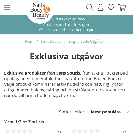
Fri frakt över 299:-
Auktoriserad återförsäljare
Leveranstid 1-3 arbetsdagar
Hem
Sans Soucis
Begränsade Utgåvor
Exklusiva utgåvor
Exklusiva produkter från Sans Soucis
, framtagna i begränsad
upplaga med mineralrikt thermalvatten från Baden-Baden.
Varje produkt kombinerar aktiv hudvård och naturlig lyx för
att ge huden balans, näring och en strålande känsla – perfekt
när du vill unna huden något extra.
Sortera efter:
Mest populära
Visar
1-7
av
7
artiklar