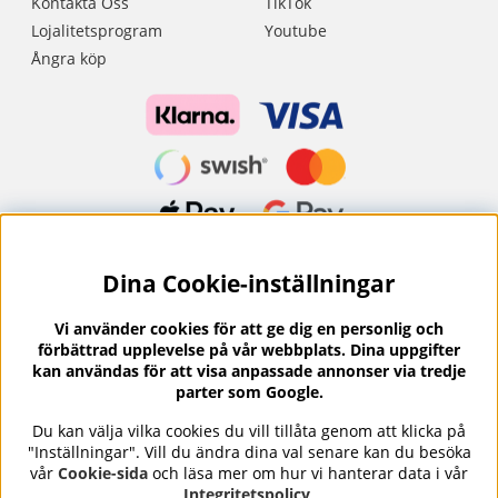
Kontakta Oss
TikTok
Lojalitetsprogram
Youtube
Ångra köp
Dina Cookie-inställningar
Nyhetsbrev?
I vårt nyhetsbrev får du ta del av nyheter och
Vi använder cookies för att ge dig en personlig och
erbjudanden.
förbättrad upplevelse på vår webbplats. Dina uppgifter
kan användas för att visa anpassade annonser via tredje
parter som Google.
Du kan välja vilka cookies du vill tillåta genom att klicka på
"Inställningar". Vill du ändra dina val senare kan du besöka
Se våra omdömen på
⭐
vår
Cookie-sida
och läsa mer om hur vi hanterar data i vår
Trustpilot
Integritetspolicy
.