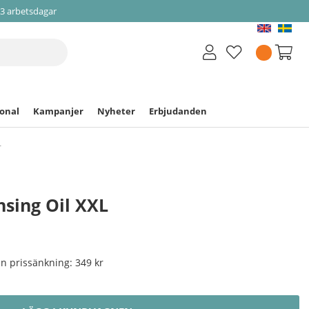
-3 arbetsdagar
ional
Kampanjer
Nyheter
Erbjudanden
L
nsing Oil XXL
nan prissänkning:
349 kr