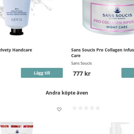
elvety Handcare
Sans Soucis Pro Collagen Infu
Care
Sans Soucis
777 kr
Lägg till
Andra köpte även