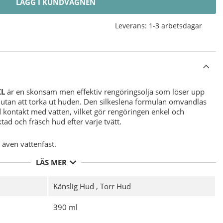
LÄGG I KUNDVAGNEN
Leverans:
1-3 arbetsdagar
XL
är en skonsam men effektiv rengöringsolja som löser upp
utan att torka ut huden. Den silkeslena formulan omvandlas
id kontakt med vatten, vilket gör rengöringen enkel och
ktad och fräsch hud efter varje tvätt.
även vattenfast.
uktbalans.
LÄS MER
h fräsch.
ilt torr och känslig hud som behöver en mild men effektiv
Känslig Hud
,
Torr Hud
r hud och massera försiktigt in oljan. Tillsätt vatten för att lösa
390 ml
 med ljummet vatten.