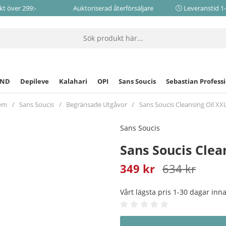
akt över 299:-
Auktoriserad återförsäljare
Leveranstid 1
CND
Depileve
Kalahari
OPI
Sans Soucis
Sebastian Profess
em
Sans Soucis
Begränsade Utgåvor
Sans Soucis Cleansing Oil XX
Sans Soucis
Sans Soucis Clea
349
kr
634
kr
Vårt lägsta pris 1-30 dagar in