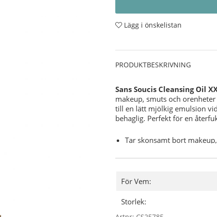
Lägg i önskelistan
PRODUKTBESKRIVNING
Sans Soucis Cleansing Oil X
makeup, smuts och orenheter 
till en lätt mjölkig emulsion v
behaglig. Perfekt för en återfu
Tar skonsamt bort makeup, 
Bevarar hudens naturliga f
Lämnar huden ren, mjuk oc
Passar alla hudtyper, särsk
rengöring.
För Vem:
Användning -
Applicera på tor
Storlek:
upp orenheter. Skölj noggrant
Artnr:
CS25785