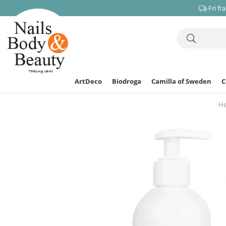
Fri fr
ArtDeco
Biodroga
Camilla of Sweden
H