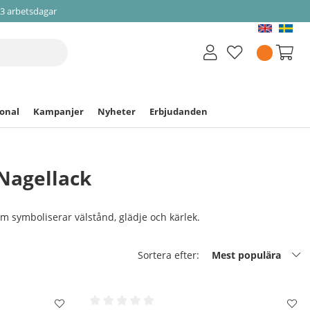
-3 arbetsdagar
ional
Kampanjer
Nyheter
Erbjudanden
Nagellack
som symboliserar välstånd, glädje och kärlek.
Sortera efter:
Mest populära