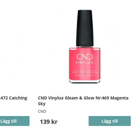
472 Catching
CND Vinylux Gleam & Glow Nr:469 Magenta
Sky
CND
139 kr
Lägg till
Lägg till