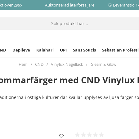
akt över 299:-
Auktoriserad återförsäljare
Leveranstid 1
CND
Depileve
Kalahari
OPI
Sans Soucis
Sebastian Profess
Hem
CND
Vinylux Nagellack
Gleam & Glow
 Sommarfärger med CND Vinylux 
aditionerna i östliga kulturer där kvällar upplyses av ljusa färger 