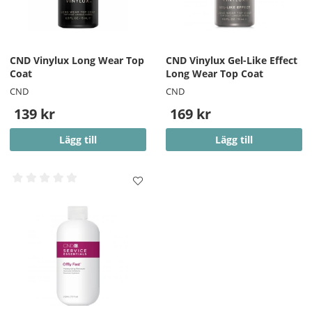
Använd ett fast tryck tillsammans med en cirkelrörelse
för att avlägsna CND Vinylux från din nagel. Försök att
koncentrera paden på nageln och undvika den
omgivande huden.
CND Vinylux Long Wear Top
CND Vinylux Gel-Like Effect
OBS!! - På vissa starka färger kan en pigmentering på
Coat
Long Wear Top Coat
nageln finnas kvar efter borttagning.
CND
CND
139 kr
169 kr
Lägg till
Lägg till