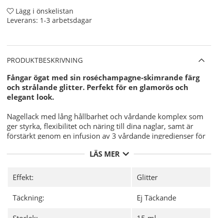
Lägg i önskelistan
Leverans:
1-3 arbetsdagar
PRODUKTBESKRIVNING
Fångar ögat med sin roséchampagne-skimrande färg
och strålande glitter. Perfekt för en glamorös och
elegant look.
Nagellack med lång hållbarhet och vårdande komplex som
ger styrka, flexibilitet och näring till dina naglar, samt är
förstärkt genom en infusion av 3 vårdande ingredienser för
att ge dina naglar den där extra omvårdnaden.
LÄS MER
Jojoba Oil.
Vitamin E.
Effekt:
Glitter
Keratin.
Varför CND Vinylux?
Täckning:
Ej Täckande
7-dagars hållbarhet med unika CND
Storlek:
15 ml