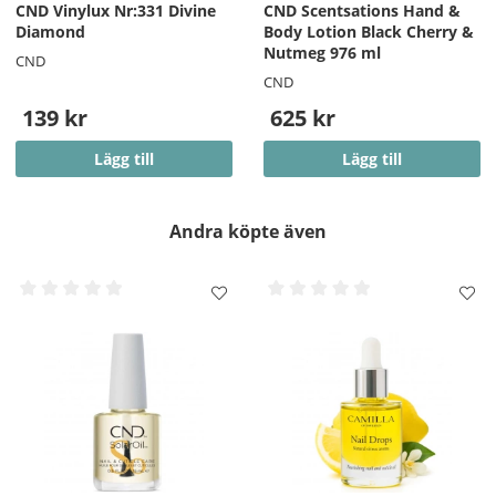
CND Vinylux Nr:331 Divine
CND Scentsations Hand &
Diamond
Body Lotion Black Cherry &
Nutmeg 976 ml
CND
CND
139 kr
625 kr
Lägg till
Lägg till
Andra köpte även