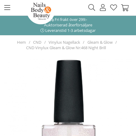
Fri frakt över 299:-
Auktoriserad återförsäljare
Leveranstid 1-3 arbetsdagar
Hem
CND
Vinylux Nagellack
Gleam & Glow
CND Vinylux Gleam & Glow Nr:468 Night Brill