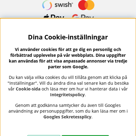
Dina Cookie-inställningar
Nyhetsbrev?
I vårt nyhetsbrev får du ta del av nyheter och
Vi använder cookies för att ge dig en personlig och
erbjudanden.
förbättrad upplevelse på vår webbplats. Dina uppgifter
kan användas för att visa anpassade annonser via tredje
parter som Google.
Du kan välja vilka cookies du vill tillåta genom att klicka på
"Inställningar". Vill du ändra dina val senare kan du besöka
Se våra omdömen på
⭐
Trustpilot
vår
Cookie-sida
och läsa mer om hur vi hanterar data i vår
Integritetspolicy
.
Genom att godkänna samtycker du även till Googles
användning av personuppgifter, som du kan läsa mer om i
Nails Body and Beauty
erbjuder professionell hudvård,
Googles Sekretessplicy
.
nagellack och makeup från ledande varumärken som OPI,
CND, Biodroga, Sans Soucis och Camilla of Sweden. Här
hittar du noggrant utvalda produkter som kombinerar