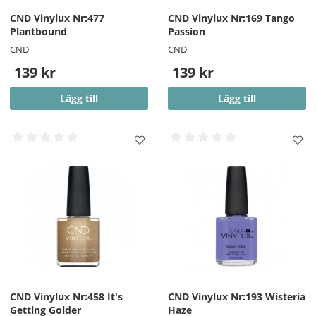
för att avlägsna CND Vinylux från din nagel. Försök att
CND Vinylux Nr:477
CND Vinylux Nr:169 Tango
koncentrera paden på nageln och undvika den
Plantbound
Passion
omgivande huden.
CND
CND
OBS!! - På vissa starka färger kan en pigmentering på
139 kr
139 kr
nageln finnas kvar efter borttagning.
Lägg till
Lägg till
CND Vinylux Nr:458 It's
CND Vinylux Nr:193 Wisteria
Getting Golder
Haze