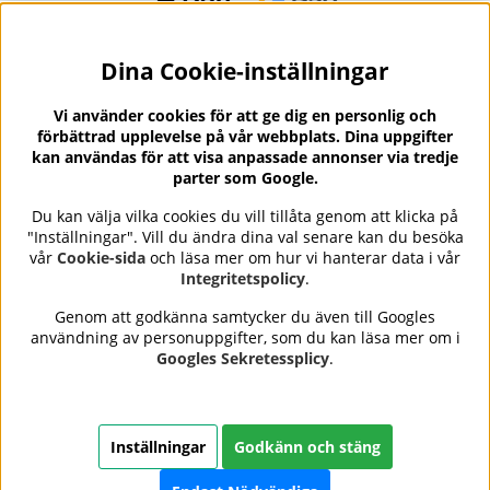
Dina Cookie-inställningar
Nyhetsbrev?
I vårt nyhetsbrev får du ta del av nyheter och
Vi använder cookies för att ge dig en personlig och
erbjudanden.
förbättrad upplevelse på vår webbplats. Dina uppgifter
kan användas för att visa anpassade annonser via tredje
parter som Google.
Du kan välja vilka cookies du vill tillåta genom att klicka på
"Inställningar". Vill du ändra dina val senare kan du besöka
Se våra omdömen på
⭐
vår
Cookie-sida
och läsa mer om hur vi hanterar data i vår
Trustpilot
Integritetspolicy
.
Genom att godkänna samtycker du även till Googles
användning av personuppgifter, som du kan läsa mer om i
Nails Body and Beauty
erbjuder professionell hudvård,
Googles Sekretessplicy
.
nagellack och makeup från ledande varumärken som OPI,
CND, Biodroga, Sans Soucis och Camilla of Sweden. Här
hittar du noggrant utvalda produkter som kombinerar
kvalitet, omtanke och resultat – med snabb och trygg
Inställningar
Godkänn och stäng
leverans, säkra betalningar och ett sortiment som speglar
skönhet i balans.