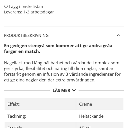
Lägg i önskelistan
Leverans:
1-3 arbetsdagar
PRODUKTBESKRIVNING
En gedigen stengrå som kommer att ge andra gråa
färger en match.
Nagellack med lång hållbarhet och vårdande komplex som
ger styrka, flexibilitet och näring till dina naglar, samt är
förstärkt genom en infusion av 3 vårdande ingredienser för
att ge dina naglar den där extra omvårdnaden.
Jojoba Oil.
LÄS MER
Vitamin E.
Keratin.
Effekt:
Creme
Varför CND Vinylux?
Täckning:
Heltäckande
7-dagars hållbarhet med unika
CND
Vinylux Long Wear Top Coat.
Storlek:
15 ml