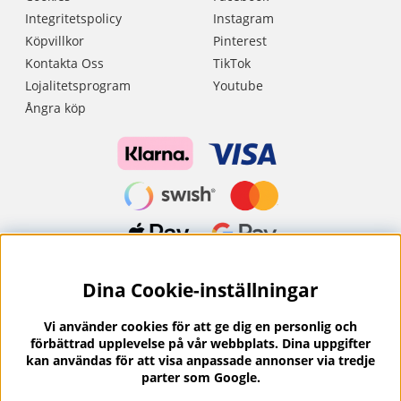
Integritetspolicy
Instagram
Köpvillkor
Pinterest
Kontakta Oss
TikTok
Lojalitetsprogram
Youtube
Ångra köp
Dina Cookie-inställningar
Nyhetsbrev?
I vårt nyhetsbrev får du ta del av nyheter och
Vi använder cookies för att ge dig en personlig och
erbjudanden.
förbättrad upplevelse på vår webbplats. Dina uppgifter
kan användas för att visa anpassade annonser via tredje
parter som Google.