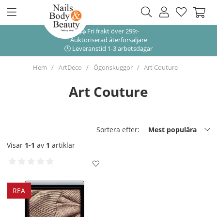
Fri frakt över 299:-
Auktoriserad återförsäljare
Leveranstid 1-3 arbetsdagar
Hem
ArtDeco
Ögonskuggor
Art Couture
Art Couture
Sortera efter:
Mest populära
Visar
1-1
av
1
artiklar
REA