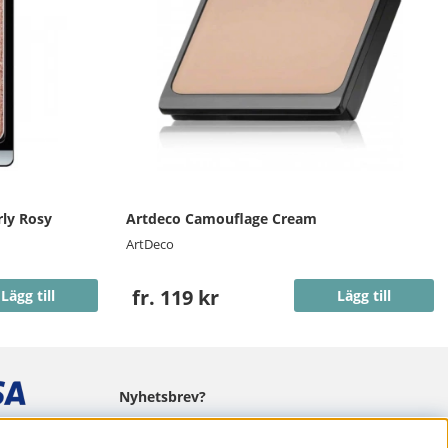
ly Rosy
Artdeco Camouflage Cream
ArtDeco
fr. 119 kr
Lägg till
Lägg till
Nyhetsbrev?
I vårt nyhetsbrev får du ta del av nyheter