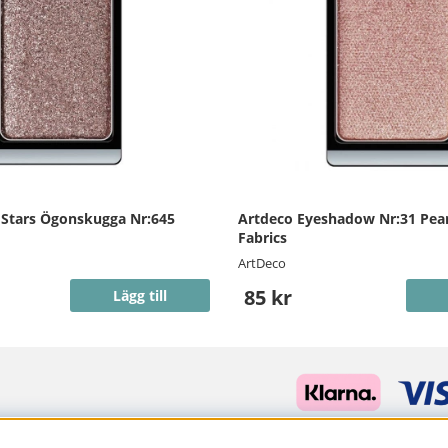
 Stars Ögonskugga Nr:645
Artdeco Eyeshadow Nr:31 Pear
Fabrics
ArtDeco
85 kr
Lägg till