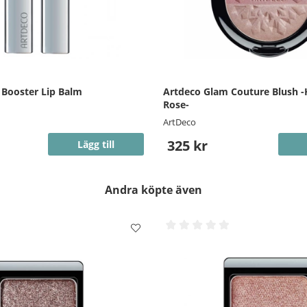
 Booster Lip Balm
Artdeco Glam Couture Blush -
Rose-
ArtDeco
325 kr
Lägg till
Andra köpte även