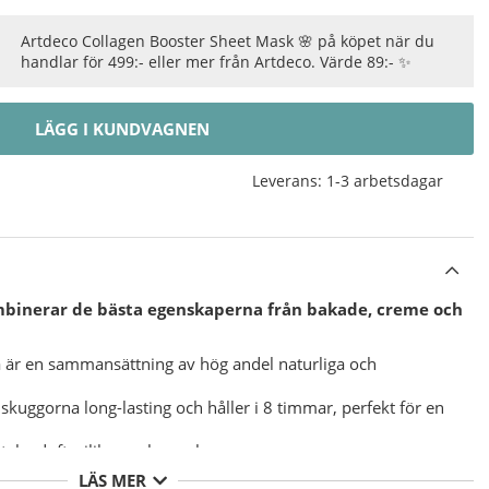
Artdeco Collagen Booster Sheet Mask 🌸 på köpet när du
handlar för 499:- eller mer från Artdeco. Värde 89:- ✨
LÄGG I KUNDVAGNEN
Leverans:
1-3 arbetsdagar
binerar de bästa egenskaperna från bakade, creme och
 är en sammansättning av hög andel naturliga och
uggorna long-lasting och håller i 8 timmar, perfekt för en
alg, doft, silikon och parabener.
LÄS MER
skuggan med en applikator på ögonlocket.