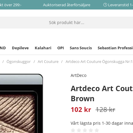
akt över 299:-
Auktoriserad återförsäljare
Leveranstid 1
CND
Depileve
Kalahari
OPI
Sans Soucis
Sebastian Profess
Ögonskuggor
Art Couture
Artdeco Art Couture Ögonskugga Nr:1
ArtDeco
Artdeco Art Cou
Brown
102
kr
128
kr
Vårt lägsta pris 1-30 dagar in