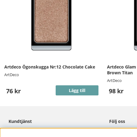
Artdeco Ögonskugga Nr:12 Chocolate Cake
Artdeco Glam
Brown Titan
ArtDeco
ArtDeco
76 kr
98 kr
Lägg till
Kundtjänst
Följ oss
Cookies
Facebook