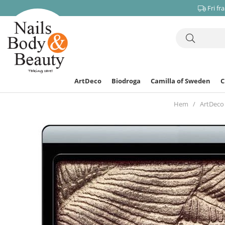
Fri fr
ArtDeco
Biodroga
Camilla of Sweden
Hem
ArtDeco