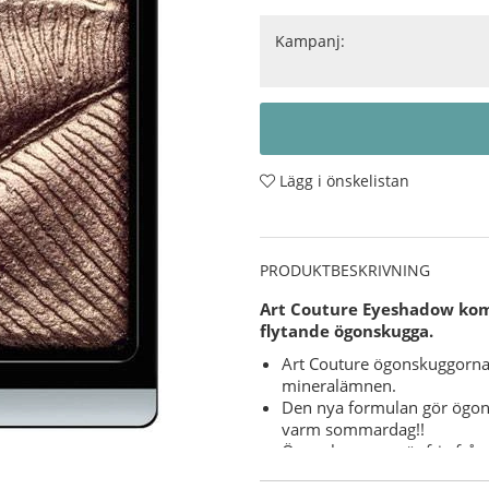
Kampanj:
Lägg i önskelistan
PRODUKTBESKRIVNING
Art Couture Eyeshadow kom
flytande ögonskugga.
Art Couture ögonskuggorna
mineralämnen.
Den nya formulan gör ögonsk
varm sommardag!!
Ögonskuggorna är fria från t
Användning
- Applicera ögon