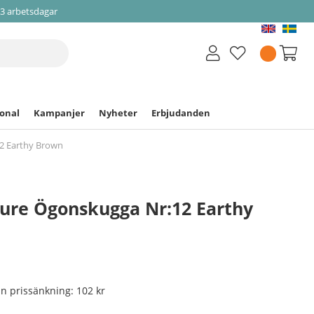
-3 arbetsdagar
ional
Kampanjer
Nyheter
Erbjudanden
2 Earthy Brown
ture Ögonskugga Nr:12 Earthy
nan prissänkning:
102 kr