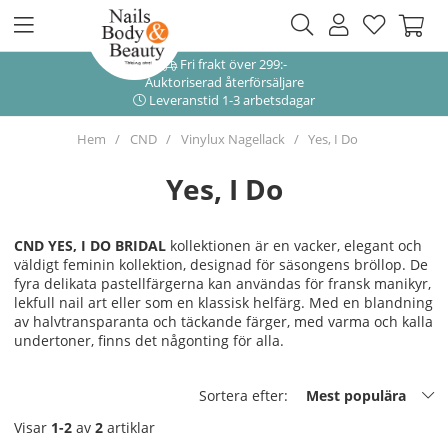
Fri frakt över 299:-
Auktoriserad återförsäljare
Leveranstid 1-3 arbetsdagar
Hem
CND
Vinylux Nagellack
Yes, I Do
Yes, I Do
CND YES, I DO BRIDAL
kollektionen är en vacker, elegant och
väldigt feminin kollektion, designad för säsongens bröllop. De
fyra delikata pastellfärgerna kan användas för fransk manikyr,
lekfull nail art eller som en klassisk helfärg. Med en blandning
av halvtransparanta och täckande färger, med varma och kalla
undertoner, finns det någonting för alla.
Sortera efter:
Mest populära
Visar
1-2
av
2
artiklar