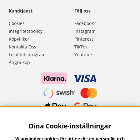
Kundtjänst
Följ oss
Cookies
Facebook
Integritetspolicy
Instagram
Köpvillkor
Pinterest
Kontakta Oss
TikTok
Lojalitetsprogram
Youtube
Ångra köp
Dina Cookie-inställningar
Nyhetsbrev?
I vårt nyhetsbrev får du ta del av nyheter och
Vi använder cookies för att ge dig en personlig och