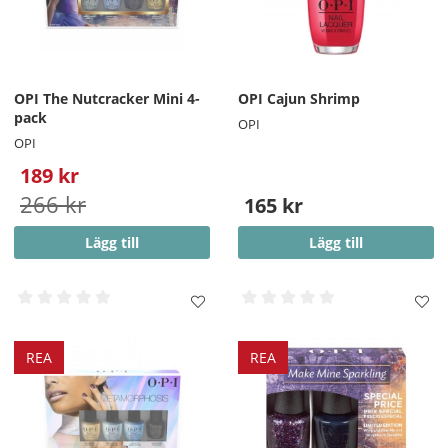
OPI The Nutcracker Mini 4-
OPI Cajun Shrimp
pack
OPI
OPI
189 kr
266 kr
165 kr
Lägg till
Lägg till
REA
REA