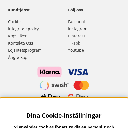
Kundtjänst
Följ oss
Cookies
Facebook
Integritetspolicy
Instagram
Köpvillkor
Pinterest
Kontakta Oss
TikTok
Lojalitetsprogram
Youtube
Ångra köp
Dina Cookie-inställningar
Nyhetsbrev?
I vårt nyhetsbrev får du ta del av nyheter och
Vi använder cookies för att ge dig en personlig och