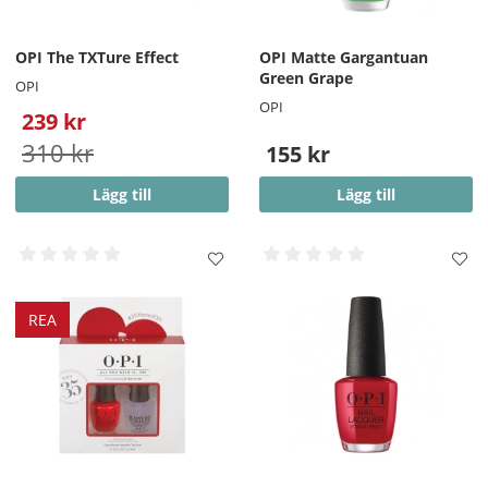
OPI The TXTure Effect
OPI Matte Gargantuan
Green Grape
OPI
OPI
239 kr
310 kr
155 kr
Lägg till
Lägg till
REA