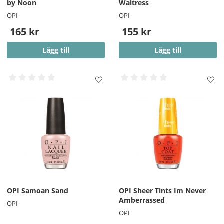
by Noon
Waitress
OPI
OPI
165 kr
155 kr
Lägg till
Lägg till
OPI Samoan Sand
OPI Sheer Tints Im Never
Amberrassed
OPI
OPI