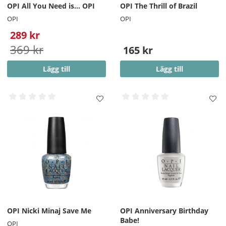
OPI All You Need is... OPI
OPI The Thrill of Brazil
OPI
OPI
289 kr
369 kr
165 kr
Lägg till
Lägg till
OPI Nicki Minaj Save Me
OPI Anniversary Birthday
Babe!
OPI