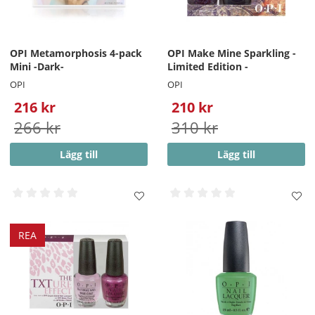
OPI Metamorphosis 4-pack
OPI Make Mine Sparkling -
Mini -Dark-
Limited Edition -
OPI
OPI
216 kr
210 kr
266 kr
310 kr
Lägg till
Lägg till
REA