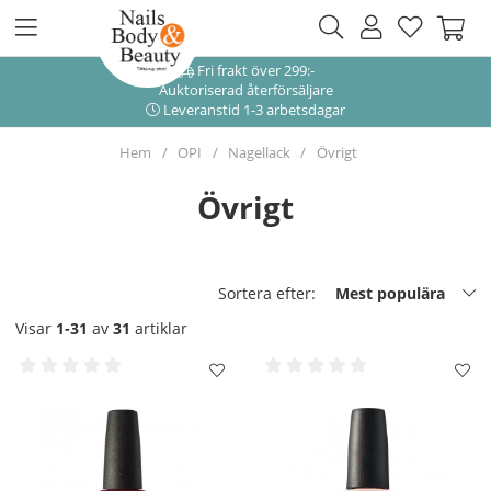
Fri frakt över 299:-
Auktoriserad återförsäljare
Leveranstid 1-3 arbetsdagar
Hem
OPI
Nagellack
Övrigt
Övrigt
Sortera efter:
Mest populära
Visar
1-31
av
31
artiklar