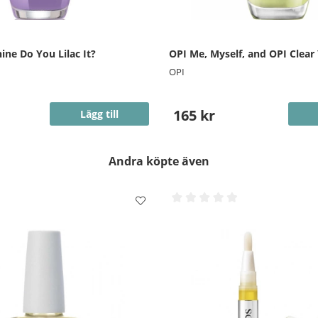
hine Do You Lilac It?
OPI Me, Myself, and OPI Clear
OPI
165 kr
Lägg till
Andra köpte även