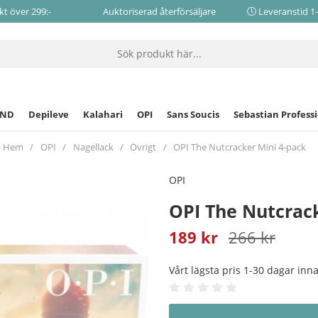
akt över 299:-
Auktoriserad återförsäljare
Leveranstid 1
CND
Depileve
Kalahari
OPI
Sans Soucis
Sebastian Profess
Hem
OPI
Nagellack
Övrigt
OPI The Nutcracker Mini 4-pack
OPI
OPI The Nutcrac
189
kr
266
kr
Vårt lägsta pris 1-30 dagar in