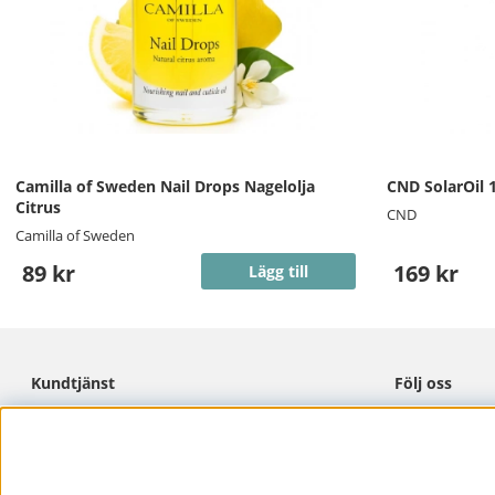
Camilla of Sweden Nail Drops Nagelolja
CND SolarOil 
Citrus
CND
Camilla of Sweden
89 kr
169 kr
Lägg till
Kundtjänst
Följ oss
Cookies
Facebook
Integritetspolicy
Instagram
Köpvillkor
Pinterest