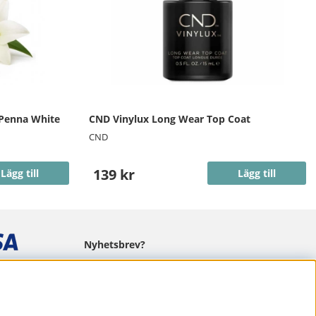
 Penna White
CND Vinylux Long Wear Top Coat
CND
139 kr
Lägg till
Lägg till
Nyhetsbrev?
I vårt nyhetsbrev får du ta del av nyheter
och erbjudanden.