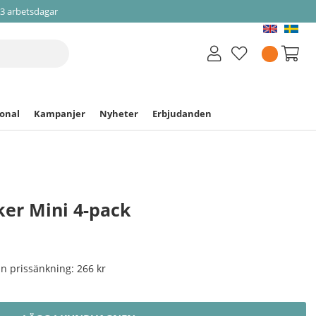
-3 arbetsdagar
ional
Kampanjer
Nyheter
Erbjudanden
ker Mini 4-pack
nan prissänkning:
266 kr