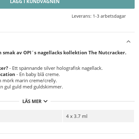
LÄGG I KUNDVAGNEN
Leverans:
1-3 arbetsdagar
n smak av OPI´s nagellacks kollektion The Nutcracker.
ker?
- Ett spännande silver holografisk nagellack.
ication
- En baby blå creme.
n mörk marin creme/crelly.
En gul guld med guldskimmer.
LÄS MER
4 x 3.7 ml