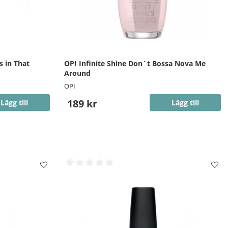
s in That
OPI Infinite Shine Don´t Bossa Nova Me
Around
OPI
189 kr
Lägg till
Lägg till