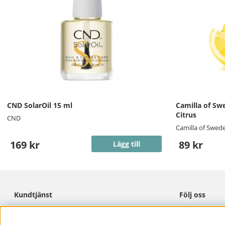
CND SolarOil 15 ml
Camilla of Sw
Citrus
CND
Camilla of Swed
169 kr
89 kr
Lägg till
Kundtjänst
Följ oss
Cookies
Facebook