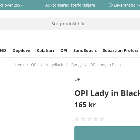
akt över 299:-
Auktoriserad återförsäljare
Leveranstid 1
CND
Depileve
Kalahari
OPI
Sans Soucis
Sebastian Profess
Hem
OPI
Nagellack
Övrigt
OPI Lady in Black
OPI
OPI Lady in Blac
165
kr