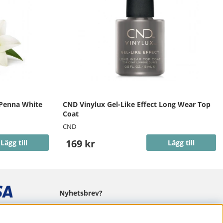
 Penna White
CND Vinylux Gel-Like Effect Long Wear Top
Coat
CND
169 kr
Lägg till
Lägg till
Nyhetsbrev?
I vårt nyhetsbrev får du ta del av nyheter
och erbjudanden.