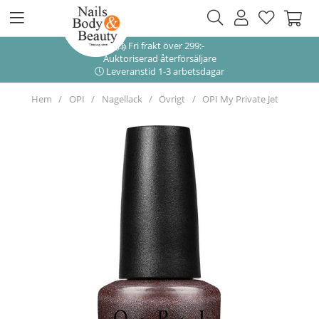
Fri frakt över 299:-
Auktoriserad återförsäljare
Leveranstid 1-3 arbetsdagar
Hem
OPI
Nagellack
Övrigt
OPI My Private Jet