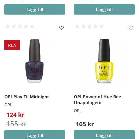
Lägg till
Lägg till
REA
OPI Play Til Midnight
OPI Power of Hue Bee
Unapologetic
OPI
OPI
124 kr
155 kr
165 kr
Lägg till
Lägg till