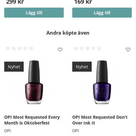
299 kr
169 kr
Lägg till
Lägg till
Andra köpte även
Nyhet
Nyhet
OPI Most Requested Every
OPI Most Requested Don’t
Month is Oktoberfest
Over Ink It
OPI
OPI