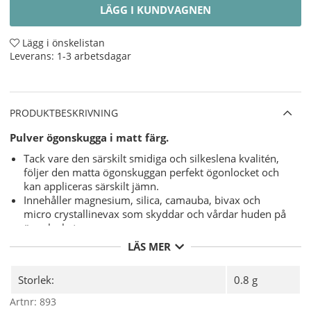
LÄGG I KUNDVAGNEN
Lägg i önskelistan
Leverans:
1-3 arbetsdagar
PRODUKTBESKRIVNING
Pulver ögonskugga i matt färg.
Tack vare den särskilt smidiga och silkeslena kvalitén,
följer den matta ögonskuggan perfekt ögonlocket och
kan appliceras särskilt jämn.
Innehåller magnesium, silica, camauba, bivax och
micro crystallinevax som skyddar och vårdar huden på
ögonlocket.
LÄS MER
Tips!
- De bruna nyanserna är perfekta för accentuering av
ögonbrynen.
Storlek:
0.8 g
Användning
- Applicera ögonskuggan med applikator eller
Artnr:
893
pensel.