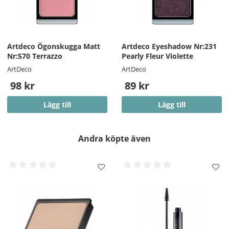
Artdeco Ögonskugga Matt
Artdeco Eyeshadow Nr:231
Nr:570 Terrazzo
Pearly Fleur Violette
ArtDeco
ArtDeco
98 kr
89 kr
Lägg till
Lägg till
Andra köpte även