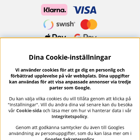
Dina Cookie-inställningar
Nyhetsbrev?
I vårt nyhetsbrev får du ta del av nyheter och
Vi använder cookies för att ge dig en personlig och
erbjudanden.
förbättrad upplevelse på vår webbplats. Dina uppgifter
kan användas för att visa anpassade annonser via tredje
parter som Google.
Du kan välja vilka cookies du vill tillåta genom att klicka på
"Inställningar". Vill du ändra dina val senare kan du besöka
Se våra omdömen på
⭐
vår
Cookie-sida
och läsa mer om hur vi hanterar data i vår
Trustpilot
Integritetspolicy
.
Genom att godkänna samtycker du även till Googles
användning av personuppgifter, som du kan läsa mer om i
Nails Body and Beauty
erbjuder professionell hudvård,
Googles Sekretessplicy
.