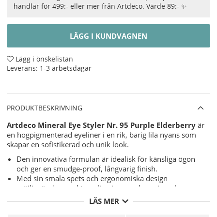
handlar för 499:- eller mer från Artdeco. Värde 89:- ✨
LÄGG I KUNDVAGNEN
Lägg i önskelistan
Leverans:
1-3 arbetsdagar
PRODUKTBESKRIVNING
Artdeco Mineral Eye Styler Nr. 95 Purple Elderberry
är
en högpigmenterad eyeliner i en rik, bärig lila nyans som
skapar en sofistikerad och unik look.
Den innovativa formulan är idealisk för känsliga ögon
och ger en smudge-proof, långvarig finish.
Med sin smala spets och ergonomiska design
möjliggör den exakt applicering, medan mineralen
mica tillför en subtil lyster och skyddar mot UV-strålar.
LÄS MER
Den krämiga konsistensen kombineras med en
integrerad pennvässare för alltid skarpa linjer.