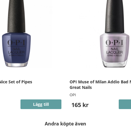
ice Set of Pipes
OPI Muse of Milan Addio Bad N
Great Nails
OPI
165 kr
Lägg till
Andra köpte även