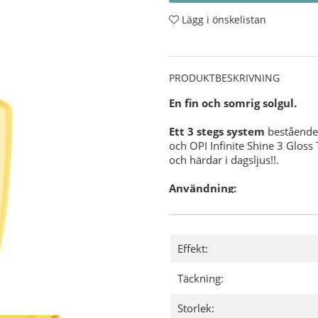
Lägg i önskelistan
PRODUKTBESKRIVNING
En fin och somrig solgul.
Ett 3 stegs system
bestående 
och OPI Infinite Shine 3 Gloss
och härdar i dagsljus!!.
Användning:
Förbered din nagel för O
OPI NAS 99
- En grundlig
nagellack.
Applicera sedan 1 lager
Effekt:
Där efter applicerar du 2
och försegla även din utv
Täckning:
Slutligen applicerar du e
försegla och skydda, glöm
Storlek:
För extra vård av din n