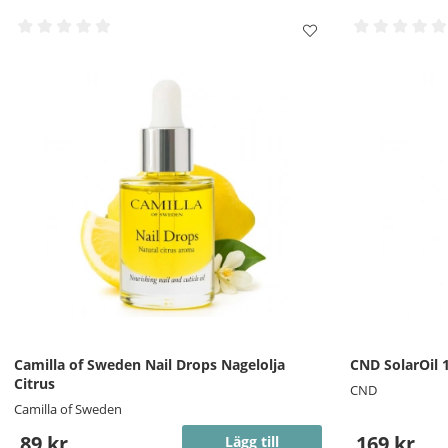
Camilla of Sweden Nail Drops Nagelolja
CND SolarOil 
Citrus
CND
Camilla of Sweden
89 kr
169 kr
Lägg till