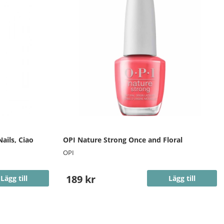
ails, Ciao
OPI Nature Strong Once and Floral
OPI
189 kr
Lägg till
Lägg till