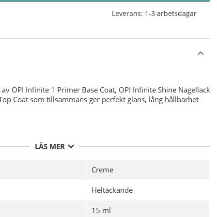
Leverans:
1-3 arbetsdagar
av OPI Infinite 1 Primer Base Coat, OPI Infinite Shine Nagellack
 Top Coat som tillsammans ger perfekt glans, lång hållbarhet
PI Infinite Shine Nagellacken för bästa möjliga hållbarhet med
LÄS MER
 desinficering av din nagelplatta före applicering av ditt
 av
OPI Infinite Shine 1 Primer Base Coat
och Låt torka.
Creme
 tunna lager av valfri färg från
OPI Infinite Shine Nagellack
äxt ( framkanten av nageln ), Låt torka.
Heltäckande
tt tunt lager
OPI Infinite Shine 3 Gloss Top Coat
för att
 inte den fria kanten även här, Låt torka.
15 ml
agel och nagelband kan du även applicera
OPI Pro Spa Nail &