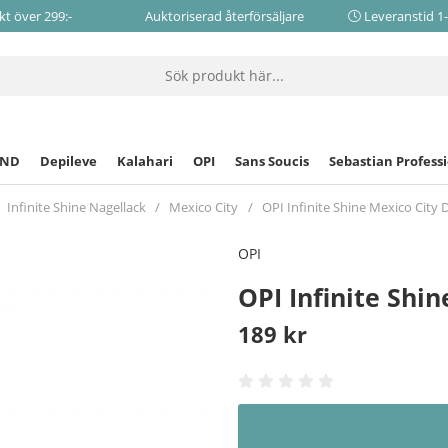
akt över 299:-
Auktoriserad återförsäljare
Leveranstid 1
CND
Depileve
Kalahari
OPI
Sans Soucis
Sebastian Profess
Infinite Shine Nagellack
Mexico City
OPI Infinite Shine Mexico City D
OPI
OPI Infinite Shin
189
kr