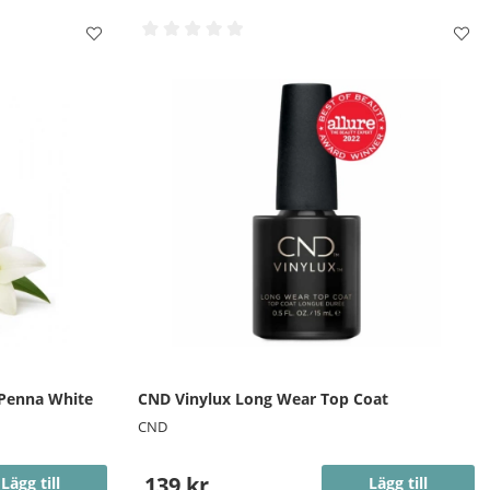
 Penna White
CND Vinylux Long Wear Top Coat
CND
139 kr
Lägg till
Lägg till