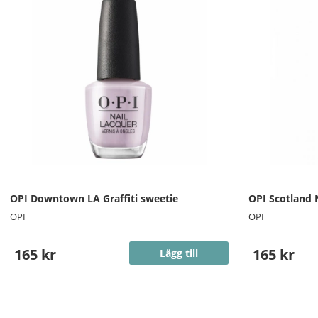
OPI Downtown LA Graffiti sweetie
OPI Scotland N
OPI
OPI
165 kr
165 kr
Lägg till