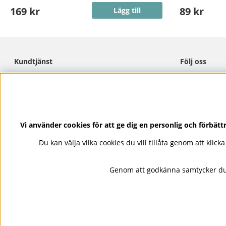
169 kr
89 kr
Lägg till
Kundtjänst
Följ oss
Cookies
Facebook
Integritetspolicy
Instagram
Köpvillkor
Pinterest
Kontakta Oss
TikTok
Vi använder cookies för att ge dig en personlig och förbät
Lojalitetsprogram
Youtube
Du kan välja vilka cookies du vill tillåta genom att klic
Ångra köp
Genom att godkänna samtycker du 
Nails Body and Beauty
erbjuder 
Sans Soucis och Camilla of Swede
snabb och trygg leverans, säkra b