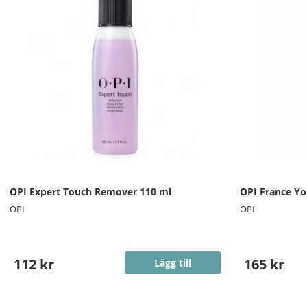
OPI Expert Touch Remover 110 ml
OPI France Y
OPI
OPI
112 kr
165 kr
Lägg till