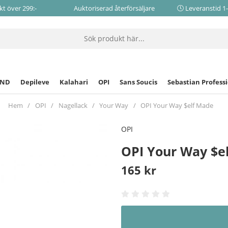
akt över 299:-
Auktoriserad återförsäljare
Leveranstid 1
CND
Depileve
Kalahari
OPI
Sans Soucis
Sebastian Profess
Hem
OPI
Nagellack
Your Way
OPI Your Way $elf Made
OPI
OPI Your Way $e
165
kr