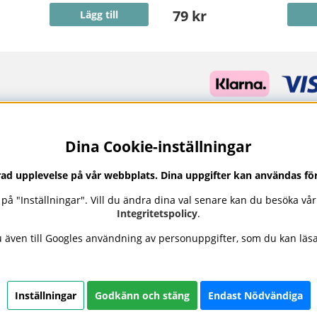
79 kr
Lägg till
Dina Cookie-inställningar
trad upplevelse på vår webbplats. Dina uppgifter kan användas fö
ka på "Inställningar". Vill du ändra dina val senare kan du besöka vå
Integritetspolicy
.
även till Googles användning av personuppgifter, som du kan läs
professionell hudvård, nagellack och makeup från ledande varumä
n. Här hittar du noggrant utvalda produkter som kombinerar kvalit
etalningar och ett sortiment som speglar skönhet i balans.
Inställningar
Godkänn och stäng
Endast Nödvändiga