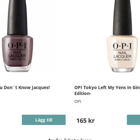
ou Don´t Know Jacques!
OPI Tokyo Left My Yens in Gin
Edition-
OPI
165 kr
Lägg till