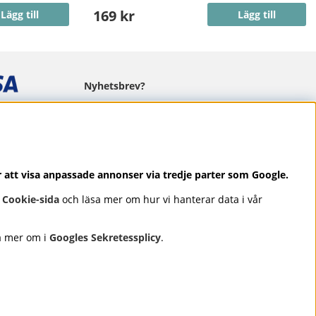
169 kr
Lägg till
Lägg till
Nyhetsbrev?
I vårt nyhetsbrev får du ta del av nyheter
och erbjudanden.
r att visa anpassade annonser via tredje parter som Google.
r
Cookie-sida
och läsa mer om hur vi hanterar data i vår
Se våra omdömen på
⭐
Trustpilot
a mer om i
Googles Sekretessplicy
.
rken som OPI, CND, Biodroga,
et, omtanke och resultat – med