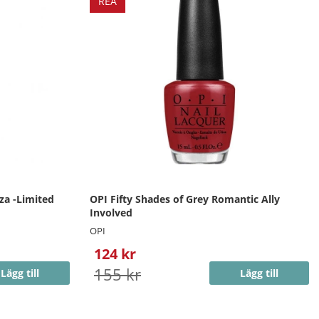
REA
za -Limited
OPI Fifty Shades of Grey Romantic Ally
Involved
OPI
124 kr
155 kr
Lägg till
Lägg till