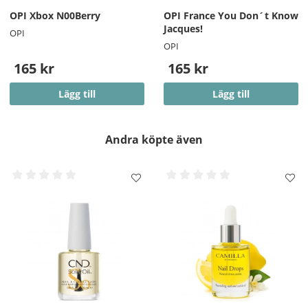
OPI Xbox N00Berry
OPI France You Don´t Know
Jacques!
OPI
OPI
165 kr
165 kr
Lägg till
Lägg till
Andra köpte även