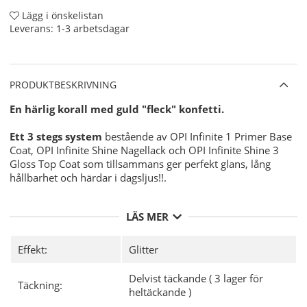
Lägg i önskelistan
Leverans:
1-3 arbetsdagar
PRODUKTBESKRIVNING
En härlig korall med guld "fleck" konfetti.
Ett 3 stegs system
bestående av OPI Infinite 1 Primer Base
Coat, OPI Infinite Shine Nagellack och OPI Infinite Shine 3
Gloss Top Coat som tillsammans ger perfekt glans, lång
hållbarhet och härdar i dagsljus!!.
Användning:
LÄS MER
Förbered din nagel för OPI Infinite Shine Nagellacken
för bästa möjliga hållbarhet med
OPI NAS 99
- En
grundlig desinficering av din nagelplatta före
Effekt:
Glitter
applicering av ditt nagellack.
Applicera sedan 1 lager av
OPI Infinite Shine 1
Delvist täckande ( 3 lager för
Täckning:
Primer Base Coat
och Låt torka.
heltäckande )
Där efter applicerar du 2 tunna lager av valfri färg från