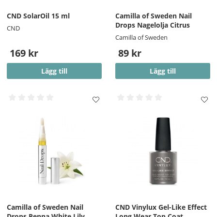
CND SolarOil 15 ml
Camilla of Sweden Nail
Drops Nagelolja Citrus
CND
Camilla of Sweden
169 kr
89 kr
Lägg till
Lägg till
Camilla of Sweden Nail
CND Vinylux Gel-Like Effect
Drops Penna White Lily
Long Wear Top Coat