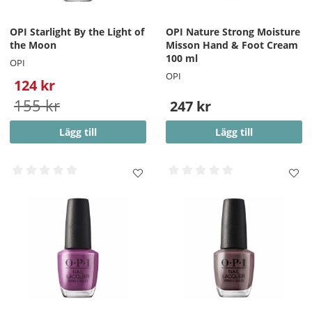
OPI Starlight By the Light of
OPI Nature Strong Moisture
the Moon
Misson Hand & Foot Cream
100 ml
OPI
OPI
124 kr
155 kr
247 kr
Lägg till
Lägg till