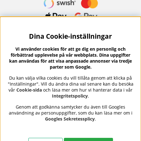
Dina Cookie-inställningar
Nyhetsbrev?
I vårt nyhetsbrev får du ta del av nyheter och
Vi använder cookies för att ge dig en personlig och
erbjudanden.
förbättrad upplevelse på vår webbplats. Dina uppgifter
kan användas för att visa anpassade annonser via tredje
parter som Google.
Du kan välja vilka cookies du vill tillåta genom att klicka på
"Inställningar". Vill du ändra dina val senare kan du besöka
Se våra omdömen på
⭐
vår
Cookie-sida
och läsa mer om hur vi hanterar data i vår
Trustpilot
Integritetspolicy
.
Genom att godkänna samtycker du även till Googles
användning av personuppgifter, som du kan läsa mer om i
Nails Body and Beauty
erbjuder professionell hudvård,
Googles Sekretessplicy
.
nagellack och makeup från ledande varumärken som OPI,
CND, Biodroga, Sans Soucis och Camilla of Sweden. Här
hittar du noggrant utvalda produkter som kombinerar