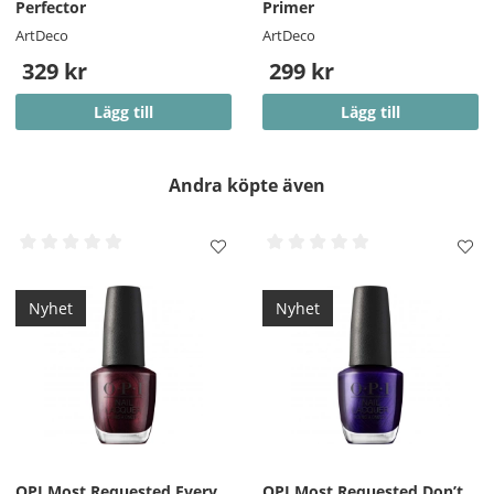
Perfector
Primer
ArtDeco
ArtDeco
329 kr
299 kr
Lägg till
Lägg till
Andra köpte även
Nyhet
Nyhet
OPI Most Requested Every
OPI Most Requested Don’t