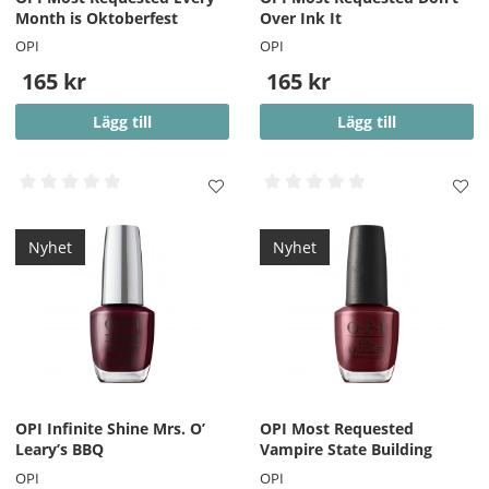
Month is Oktoberfest
Over Ink It
OPI
OPI
165 kr
165 kr
Lägg till
Lägg till
Nyhet
Nyhet
OPI Infinite Shine Mrs. O’
OPI Most Requested
Leary’s BBQ
Vampire State Building
OPI
OPI