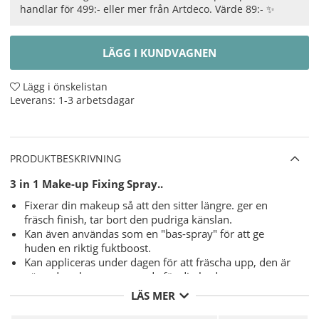
handlar för 499:- eller mer från Artdeco. Värde 89:- ✨
LÄGG I KUNDVAGNEN
Lägg i önskelistan
Leverans:
1-3 arbetsdagar
PRODUKTBESKRIVNING
3 in 1 Make-up Fixing Spray..
Fixerar din makeup så att den sitter längre. ger en
fräsch finish, tar bort den pudriga känslan.
Kan även användas som en "bas-spray" för att ge
huden en riktig fuktboost.
Kan appliceras under dagen för att fräscha upp, den är
närande och regenererande för din hud.
LÄS MER
Användning
- Håll 3 in1 Primer & Make-up Fixing Spray ca
30 cm från ansiktet för att lätt dimma din hy. Håll ögonen