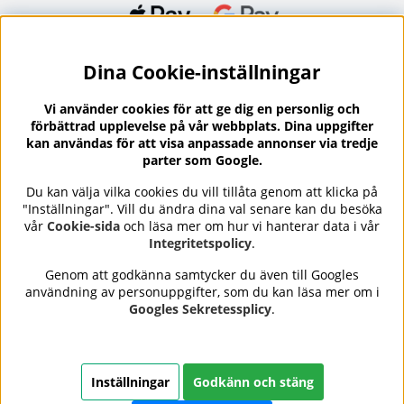
Dina Cookie-inställningar
Nyhetsbrev?
I vårt nyhetsbrev får du ta del av nyheter och
Vi använder cookies för att ge dig en personlig och
erbjudanden.
förbättrad upplevelse på vår webbplats. Dina uppgifter
kan användas för att visa anpassade annonser via tredje
parter som Google.
Du kan välja vilka cookies du vill tillåta genom att klicka på
"Inställningar". Vill du ändra dina val senare kan du besöka
Se våra omdömen på
⭐
vår
Cookie-sida
och läsa mer om hur vi hanterar data i vår
Trustpilot
Integritetspolicy
.
Genom att godkänna samtycker du även till Googles
användning av personuppgifter, som du kan läsa mer om i
Nails Body and Beauty
erbjuder professionell hudvård,
Googles Sekretessplicy
.
nagellack och makeup från ledande varumärken som OPI,
CND, Biodroga, Sans Soucis och Camilla of Sweden. Här
hittar du noggrant utvalda produkter som kombinerar
kvalitet, omtanke och resultat – med snabb och trygg
Inställningar
Godkänn och stäng
leverans, säkra betalningar och ett sortiment som speglar