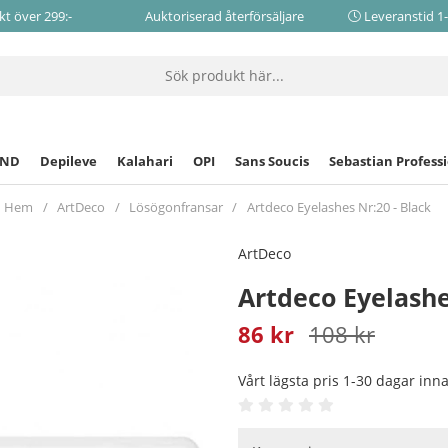
akt över 299:-
Auktoriserad återförsäljare
Leveranstid 1
CND
Depileve
Kalahari
OPI
Sans Soucis
Sebastian Profess
Hem
ArtDeco
Lösögonfransar
Artdeco Eyelashes Nr:20 - Black
ArtDeco
Artdeco Eyelashe
86
kr
108
kr
Vårt lägsta pris 1-30 dagar in