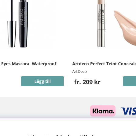
 Eyes Mascara -Waterproof-
Artdeco Perfect Teint Conceal
ArtDeco
fr. 209 kr
Lägg till