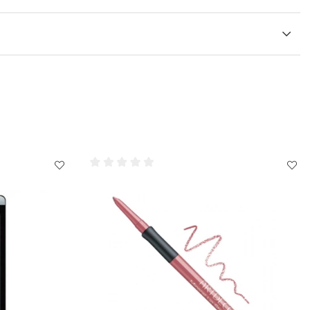
look, klipp fransen på mitten och applicera endast i den yttre
ner för att blanda in lösfransarna i din naturliga fransrad.
 till att du bara använder ett mycket tunt lager lim. Använd
mörka ögon. Små ögon är bättre lämpade för mer subtila fransar.
ka dina ögon alltid vara stängda.