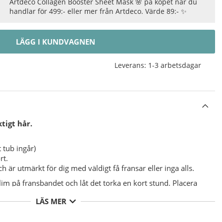
Artdeco Collagen Booster Sheet Mask 🌸 på köpet när du
handlar för 499:- eller mer från Artdeco. Värde 89:- ✨
LÄGG I KUNDVAGNEN
Leverans:
1-3 arbetsdagar
tigt hår.
 tub ingår)
rt.
är utmärkt för dig med väldigt få fransar eller inga alls.
lim på fransbandet och låt det torka en kort stund. Placera
tryck på plats. För att ta bort fransarna, dra helt enkelt av
LÄS MER