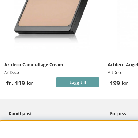
Artdeco Camouflage Cream
Artdeco Angel
ArtDeco
ArtDeco
fr. 119 kr
199 kr
Lägg till
Kundtjänst
Följ oss
Cookies
Facebook
Integritetspolicy
Instagram