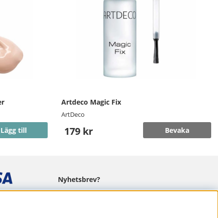
er
Artdeco Magic Fix
ArtDeco
179 kr
Lägg till
Bevaka
Nyhetsbrev?
I vårt nyhetsbrev får du ta del av nyheter
och erbjudanden.