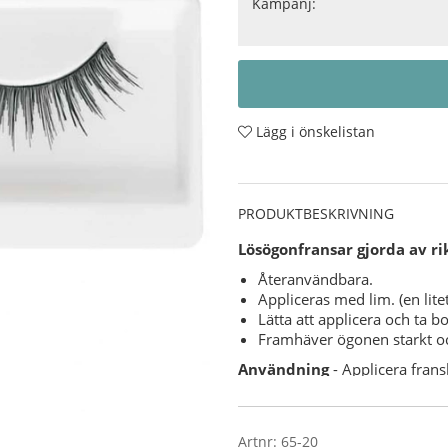
Kampanj:
Lägg i önskelistan
PRODUKTBESKRIVNING
Lösögonfransar gjorda av rik
Återanvändbara.
Appliceras med lim. (en litet
Lätta att applicera och ta bo
Framhäver ögonen starkt och 
Användning
- Applicera frans
sedan direkt på fransraden och 
dem försiktigt.
Artnr:
65-20