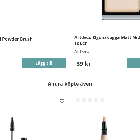
Artdeco Ögonskugga Matt Nr:
l Powder Brush
Touch
ArtDeco
89 kr
Lägg till
Andra köpte även