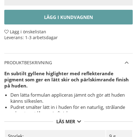
LÄGG I KUNDVAGNEN
Lägg i önskelistan
Leverans:
1-3 arbetsdagar
PRODUKTBESKRIVNING
En subtilt gyllene higlighter med reflekterande
pigment som ger en lätt skir och pärlskimrande finish
på huden.
Den lätta formulan appliceras jämnt och gör att huden
känns silkeslen.
Pudret smälter lätt in i huden för en naturlig, strålande
och extremt långvarig finish.
Den vackra präglade designen kommer säkerligen att
LÄS MER
locka uppmärksamhet vart du än går.
Användning
- Plocka upp pudret på en borste och applicera
Storlek:
9 g