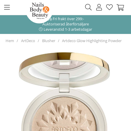
Fri frakt över 299:-
Auktoriserad återförsäljare
Leveranstid 1-3 arbetsdagar
Hem
ArtDeco
Blusher
Artdeco Glow Highlighting Powder