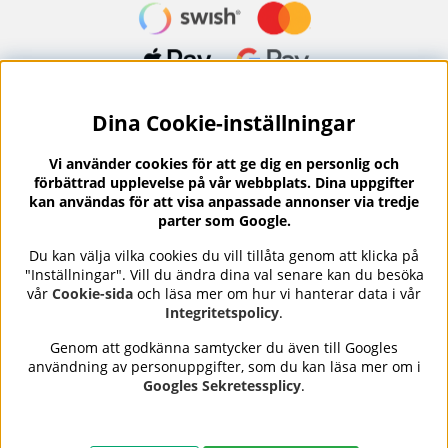
Dina Cookie-inställningar
Nyhetsbrev?
I vårt nyhetsbrev får du ta del av nyheter och
Vi använder cookies för att ge dig en personlig och
erbjudanden.
förbättrad upplevelse på vår webbplats. Dina uppgifter
kan användas för att visa anpassade annonser via tredje
parter som Google.
Du kan välja vilka cookies du vill tillåta genom att klicka på
"Inställningar". Vill du ändra dina val senare kan du besöka
Se våra omdömen på
⭐
vår
Cookie-sida
och läsa mer om hur vi hanterar data i vår
Trustpilot
Integritetspolicy
.
Genom att godkänna samtycker du även till Googles
användning av personuppgifter, som du kan läsa mer om i
Nails Body and Beauty
erbjuder professionell hudvård,
Googles Sekretessplicy
.
nagellack och makeup från ledande varumärken som OPI,
CND, Biodroga, Sans Soucis och Camilla of Sweden. Här
hittar du noggrant utvalda produkter som kombinerar