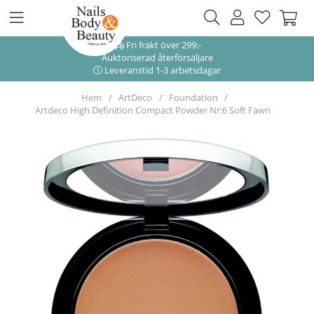
Fri frakt över 299:-
Auktoriserad återförsäljare
Leveranstid 1-3 arbetsdagar
Hem
ArtDeco
Foundation
Artdeco High Definition Compact Powder Nr:6 Soft Fawn