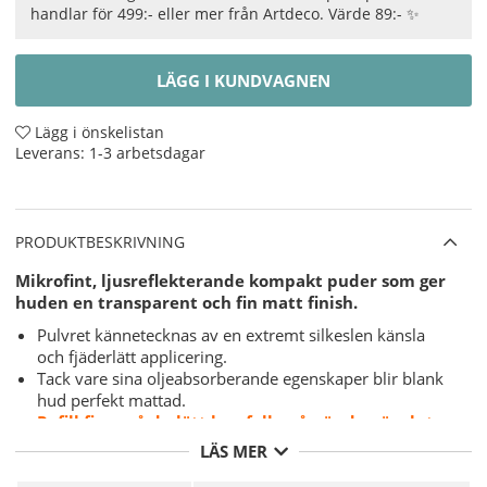
handlar för 499:- eller mer från Artdeco. Värde 89:- ✨
LÄGG I KUNDVAGNEN
Lägg i önskelistan
Leverans:
1-3 arbetsdagar
PRODUKTBESKRIVNING
Mikrofint, ljusreflekterande kompakt puder som ger
huden en transparent och fin matt finish.
Pulvret kännetecknas av en extremt silkeslen känsla
och fjäderlätt applicering.
Tack vare sina oljeabsorberande egenskaper blir blank
hud perfekt mattad.
Refill finns så du lätt kan fylla på när den är slut.
Mörka ringar, rynkor och ojämnheter döljs av
LÄS MER
ljusreflekterande pigment så att din hud ser perfekt ut i
varje ljus!