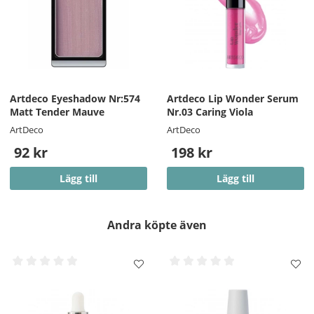
Artdeco Eyeshadow Nr:574
Artdeco Lip Wonder Serum
Matt Tender Mauve
Nr.03 Caring Viola
ArtDeco
ArtDeco
92 kr
198 kr
Lägg till
Lägg till
Andra köpte även