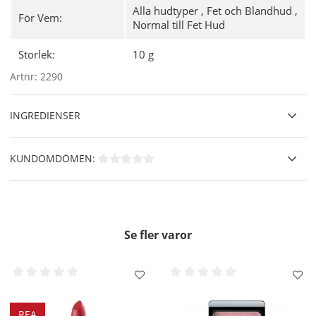
Alla hudtyper
,
Fet och Blandhud
,
För Vem:
Användning
- Applicera pulvret med en pulverborste som
Normal till Fet Hud
Kabuki eller den medföljande svampen.
(svamp medföljer ej
i refillerna)
Storlek:
10 g
Artnr:
2290
INGREDIENSER
KUNDOMDÖMEN:
Se fler varor
REA