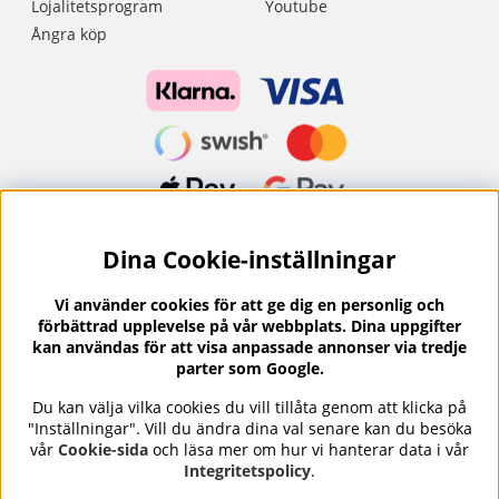
Lojalitetsprogram
Youtube
Ångra köp
Dina Cookie-inställningar
Nyhetsbrev?
I vårt nyhetsbrev får du ta del av nyheter och
Vi använder cookies för att ge dig en personlig och
erbjudanden.
förbättrad upplevelse på vår webbplats. Dina uppgifter
kan användas för att visa anpassade annonser via tredje
parter som Google.
Du kan välja vilka cookies du vill tillåta genom att klicka på
"Inställningar". Vill du ändra dina val senare kan du besöka
Se våra omdömen på
⭐
vår
Cookie-sida
och läsa mer om hur vi hanterar data i vår
Trustpilot
Integritetspolicy
.