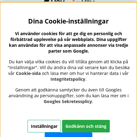
Dina Cookie-inställningar
Nyhetsbrev?
I vårt nyhetsbrev får du ta del av nyheter och
Vi använder cookies för att ge dig en personlig och
erbjudanden.
förbättrad upplevelse på vår webbplats. Dina uppgifter
kan användas för att visa anpassade annonser via tredje
parter som Google.
Du kan välja vilka cookies du vill tillåta genom att klicka på
"Inställningar". Vill du ändra dina val senare kan du besöka
Se våra omdömen på
⭐
vår
Cookie-sida
och läsa mer om hur vi hanterar data i vår
Trustpilot
Integritetspolicy
.
Genom att godkänna samtycker du även till Googles
användning av personuppgifter, som du kan läsa mer om i
Nails Body and Beauty
erbjuder professionell hudvård,
Googles Sekretessplicy
.
nagellack och makeup från ledande varumärken som OPI,
CND, Biodroga, Sans Soucis och Camilla of Sweden. Här
hittar du noggrant utvalda produkter som kombinerar
kvalitet, omtanke och resultat – med snabb och trygg
Inställningar
Godkänn och stäng
leverans, säkra betalningar och ett sortiment som speglar
skönhet i balans.