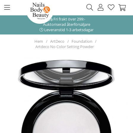
Fri frakt över 299:-
Auktoriserad återförsäljare
Leveranstid 1-3 arbetsdagar
Hem
ArtDeco
Foundation
Artdeco No Color Setting Powder