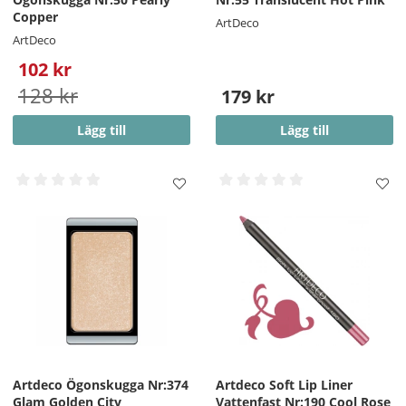
Copper
ArtDeco
ArtDeco
102 kr
128 kr
179 kr
Lägg till
Lägg till
Artdeco Ögonskugga Nr:374
Artdeco Soft Lip Liner
Glam Golden City
Vattenfast Nr:190 Cool Rose