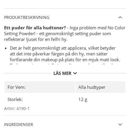
PRODUKTBESKRIVNING
Ett puder för alla hudtoner?
- Inga problem med No Color
Setting Powder! - ett genomskinligt setting puder som
reflekterar ljuset för en felfri hy.
Det är helt genomskinligt att applicera, vilket betyder
att det inte påverkar färgen på din hy, men sätter
fortfarande din makeup på plats för en mjuk matt look.
Tack vare sina speciella ingredienser och enastående
teknologi sprider pulvret ljuset perfekt och anpassar
LÄS MER
sig till nya ljuskällor allt eftersom dagen går. För
strålande hud i alla ljus!
För Vem:
Alla hudtyper
Lätt att applicera på huden utan att torka ut den.
De mikrofina puderpartiklarna smälter in i huden med
Storlek:
12 g
en långvarig finish. Samtidigt vårdar det genomskinliga
settingpudret huden:
Squalane
gör att huden känns
Artnr:
4190-1
silkeslen, och
irländsk mossa
(rödalger) och
mineralrikt havsvatten ger en boost av näring!
INGREDIENSER
Användning
- Applicera pudret med en puderborste.