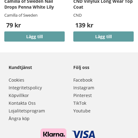
Camilla of Sweden Nail
CND Vinylux Long Wear Top
Drops Penna White Lily
Coat
Camilla of Sweden
CND
79 kr
139 kr
Lägg till
Lägg till
Kundtjänst
Följ oss
Cookies
Facebook
Integritetspolicy
Instagram
Köpvillkor
Pinterest
Kontakta Oss
TikTok
Lojalitetsprogram
Youtube
Ångra köp