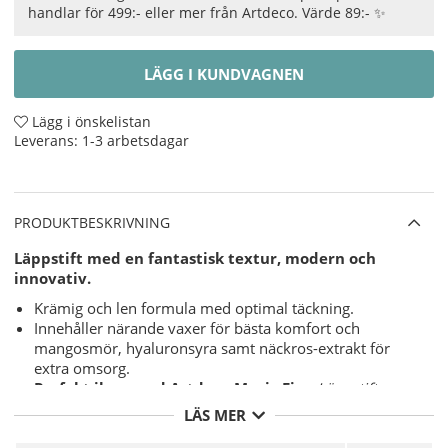
handlar för 499:- eller mer från Artdeco. Värde 89:- ✨
LÄGG I KUNDVAGNEN
Lägg i önskelistan
Leverans:
1-3 arbetsdagar
PRODUKTBESKRIVNING
Läppstift med en fantastisk textur, modern och
innovativ.
Krämig och len formula med optimal täckning.
Innehåller närande vaxer för bästa komfort och
mangosmör, hyaluronsyra samt näckros-extrakt för
extra omsorg.
Perfekt ihop med Artdeco Magic Fix
-
Läppstifts
fixering, fixerar alla läppstift. Motverkar att läppstiftet
LÄS MER
lämnar märken efter sig på koppar och glas. Läppstiftet
blir Kyssäkta och vattenfast.