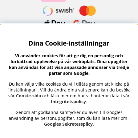
Dina Cookie-inställningar
Nyhetsbrev?
I vårt nyhetsbrev får du ta del av nyheter och
Vi använder cookies för att ge dig en personlig och
erbjudanden.
förbättrad upplevelse på vår webbplats. Dina uppgifter
kan användas för att visa anpassade annonser via tredje
parter som Google.
Du kan välja vilka cookies du vill tillåta genom att klicka på
"Inställningar". Vill du ändra dina val senare kan du besöka
Se våra omdömen på
⭐
Trustpilot
vår
Cookie-sida
och läsa mer om hur vi hanterar data i vår
Integritetspolicy
.
Genom att godkänna samtycker du även till Googles
användning av personuppgifter, som du kan läsa mer om i
Nails Body and Beauty
erbjuder professionell hudvård,
Googles Sekretessplicy
.
nagellack och makeup från ledande varumärken som OPI,
CND, Biodroga, Sans Soucis och Camilla of Sweden. Här