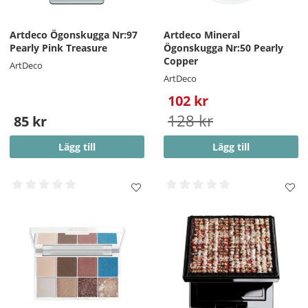
Artdeco Ögonskugga Nr:97
Artdeco Mineral
Pearly Pink Treasure
Ögonskugga Nr:50 Pearly
Copper
ArtDeco
ArtDeco
102 kr
128 kr
85 kr
Lägg till
Lägg till