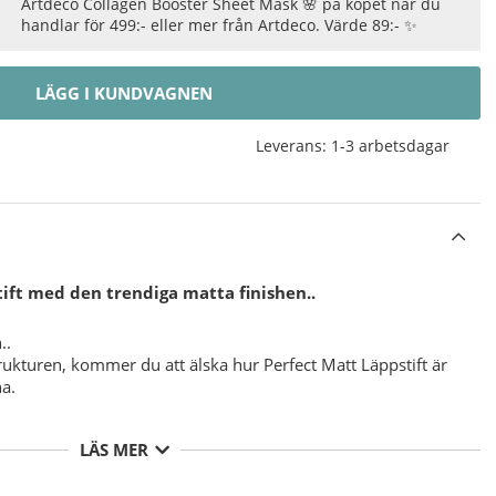
Artdeco Collagen Booster Sheet Mask 🌸 på köpet när du
handlar för 499:- eller mer från Artdeco. Värde 89:- ✨
LÄGG I KUNDVAGNEN
Leverans:
1-3 arbetsdagar
ift med den trendiga matta finishen..
..
rukturen, kommer du att älska hur Perfect Matt Läppstift är
na.
äpparna.
LÄS MER
 och optimal komfort.