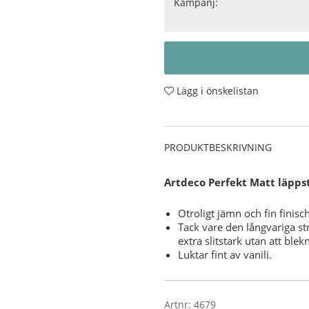
Kampanj:
Lägg i önskelistan
PRODUKTBESKRIVNING
Artdeco Perfekt Matt läppst
Otroligt jämn och fin finisch
Tack vare den långvariga st
extra slitstark utan att blek
Luktar fint av vanilj.
Läppstiftet torkar inte ut l
En krämig, mjuk hud känsla
Dermatologiskt testad.
Artnr:
4679