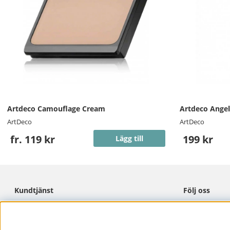
Artdeco Camouflage Cream
Artdeco Angel
ArtDeco
ArtDeco
fr. 119 kr
199 kr
Lägg till
Kundtjänst
Följ oss
Cookies
Facebook
Integritetspolicy
Instagram