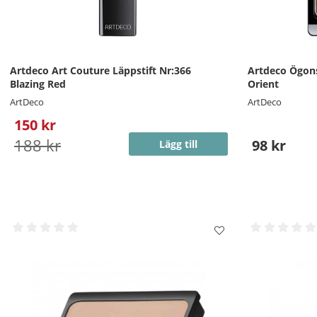
Artdeco Art Couture Läppstift Nr:366
Artdeco Ögon
Blazing Red
Orient
ArtDeco
ArtDeco
150 kr
188 kr
98 kr
Lägg till