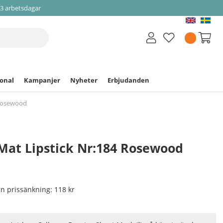
-3 arbetsdagar
ional
Kampanjer
Nyheter
Erbjudanden
 Rosewood
 Mat Lipstick Nr:184 Rosewood
nan prissänkning:
118 kr