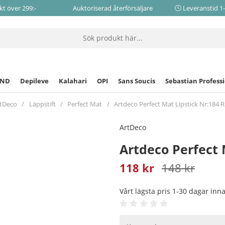
akt över 299:-
Auktoriserad återförsäljare
Leveranstid 1
CND
Depileve
Kalahari
OPI
Sans Soucis
Sebastian Profess
tDeco
Läppstift
Perfect Mat
Artdeco Perfect Mat Lipstick Nr:184
ArtDeco
Artdeco Perfect
118
kr
148
kr
Vårt lägsta pris 1-30 dagar in