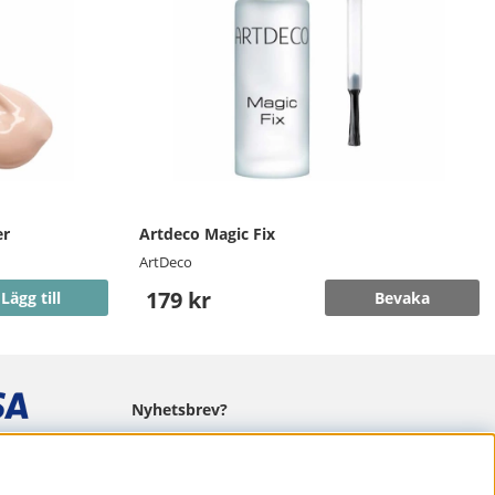
er
Artdeco Magic Fix
ArtDeco
179 kr
Lägg till
Bevaka
Nyhetsbrev?
I vårt nyhetsbrev får du ta del av nyheter
och erbjudanden.