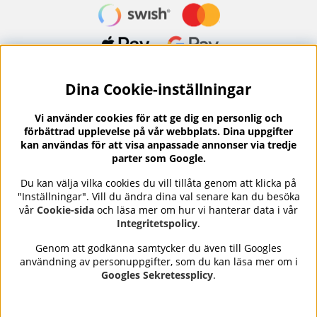
Dina Cookie-inställningar
Nyhetsbrev?
I vårt nyhetsbrev får du ta del av nyheter och
Vi använder cookies för att ge dig en personlig och
erbjudanden.
förbättrad upplevelse på vår webbplats. Dina uppgifter
kan användas för att visa anpassade annonser via tredje
parter som Google.
Du kan välja vilka cookies du vill tillåta genom att klicka på
"Inställningar". Vill du ändra dina val senare kan du besöka
Se våra omdömen på
⭐
vår
Cookie-sida
och läsa mer om hur vi hanterar data i vår
Trustpilot
Integritetspolicy
.
Genom att godkänna samtycker du även till Googles
användning av personuppgifter, som du kan läsa mer om i
Nails Body and Beauty
erbjuder professionell hudvård,
Googles Sekretessplicy
.
nagellack och makeup från ledande varumärken som OPI,
CND, Biodroga, Sans Soucis och Camilla of Sweden. Här
hittar du noggrant utvalda produkter som kombinerar