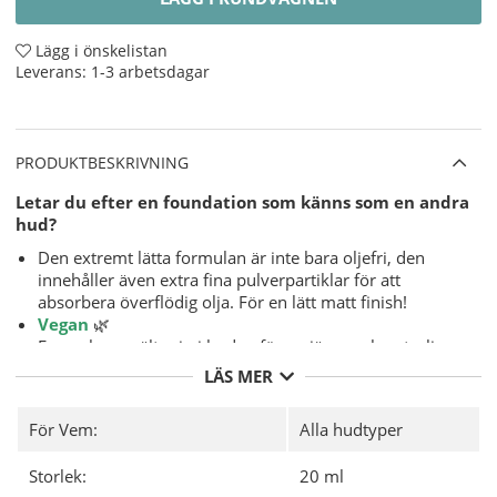
Lägg i önskelistan
Leverans:
1-3 arbetsdagar
PRODUKTBESKRIVNING
Letar du efter en foundation som känns som en andra
hud?
Den extremt lätta formulan är inte bara oljefri, den
innehåller även extra fina pulverpartiklar för att
absorbera överflödig olja. För en lätt matt finish!
Vegan
🌿
Formulan smälter in i huden för en jämn och naturlig
look. Säg adjö till den maskliknande effekten!
LÄS MER
Även om foundationen håller väldigt länge, kan den
medium till heltäckande foundation knappast kännas
För Vem:
Alla hudtyper
på huden.
Små fläckar och hudfel kan döljas och den höga
Storlek:
20 ml
vattenhalten gör att huden känns fräsch.