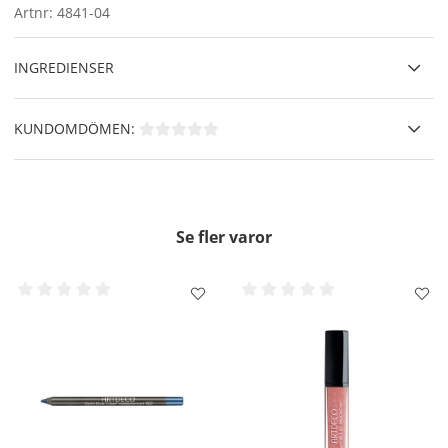
Den perfekta allround foundationen!
Artnr:
4841-04
Innehåller:
Hyaluronsyra
– tillför fukt.
INGREDIENSER
Bisabolol
- har en lugnande effekt på irriterad hud.
Ingefärsrotsextrakt
- har en antibakteriell effekt och
ger näring åt huden.
KUNDOMDÖMEN:
Persikoblomsextrakt
- skyddar huden mot skadliga
yttre påverkan.
Användning
-
Skaka väl innan användning!
- Applicera
några droppar av foundationen på baksidan av handen.
Använd sedan en borste, sminksvamp eller fingrarna för att
Se fler varor
applicera på ansiktet och blanda in jämnt.