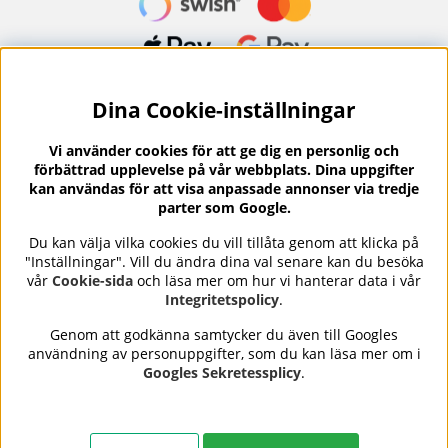
Dina Cookie-inställningar
Nyhetsbrev?
I vårt nyhetsbrev får du ta del av nyheter och
Vi använder cookies för att ge dig en personlig och
erbjudanden.
förbättrad upplevelse på vår webbplats. Dina uppgifter
kan användas för att visa anpassade annonser via tredje
parter som Google.
Du kan välja vilka cookies du vill tillåta genom att klicka på
"Inställningar". Vill du ändra dina val senare kan du besöka
Se våra omdömen på
⭐
vår
Cookie-sida
och läsa mer om hur vi hanterar data i vår
Trustpilot
Integritetspolicy
.
Genom att godkänna samtycker du även till Googles
användning av personuppgifter, som du kan läsa mer om i
Nails Body and Beauty
erbjuder professionell hudvård,
Googles Sekretessplicy
.
nagellack och makeup från ledande varumärken som OPI,
CND, Biodroga, Sans Soucis och Camilla of Sweden. Här
hittar du noggrant utvalda produkter som kombinerar
kvalitet, omtanke och resultat – med snabb och trygg