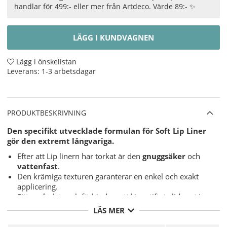
handlar för 499:- eller mer från Artdeco. Värde 89:- ✨
LÄGG I KUNDVAGNEN
Lägg i önskelistan
Leverans:
1-3 arbetsdagar
PRODUKTBESKRIVNING
Den specifikt utvecklade formulan för Soft Lip Liner
gör den extremt långvariga.
Efter att Lip linern har torkat är den
gnuggsäker
och
vattenfast
.
Den krämiga texturen garanterar en enkel och exakt
app
licering.
Sitter på plats och förhindrar att läppstiftet glider ut i
linjerna kring munnen.
LÄS MER
Innehåller naturliga antioxidanter, Vitamin E och är
Doftfri
.