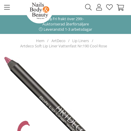
Fri frakt över 299:-
Auktoriserad återförsäljare
Leveranstid 1-3 arbetsdagar
Hem
ArtDeco
Lip Liners
Artdeco Soft Lip Liner Vattenfast Nr:190 Cool Rose