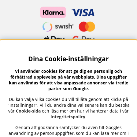
Dina Cookie-inställningar
Nyhetsbrev?
I vårt nyhetsbrev får du ta del av nyheter och
Vi använder cookies för att ge dig en personlig och
erbjudanden.
förbättrad upplevelse på vår webbplats. Dina uppgifter
kan användas för att visa anpassade annonser via tredje
parter som Google.
Du kan välja vilka cookies du vill tillåta genom att klicka på
"Inställningar". Vill du ändra dina val senare kan du besöka
Se våra omdömen på
⭐
vår
Cookie-sida
och läsa mer om hur vi hanterar data i vår
Trustpilot
Integritetspolicy
.
Genom att godkänna samtycker du även till Googles
användning av personuppgifter, som du kan läsa mer om i
Nails Body and Beauty
erbjuder professionell hudvård,