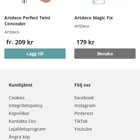
Artdeco Perfect Teint
Artdeco Magic Fix
Concealer
ArtDeco
ArtDeco
fr. 209 kr
179 kr
Lägg till
Bevaka
Kundtjänst
Följ oss
Cookies
Facebook
Integritetspolicy
Instagram
Köpvillkor
Pinterest
Kontakta Oss
TikTok
Lojalitetsprogram
Youtube
Ångra köp