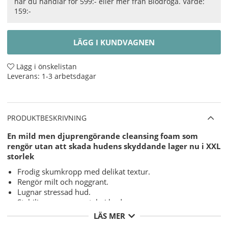
när du handlar för 599:- eller mer från Biodroga. Värde:
159:-
LÄGG I KUNDVAGNEN
Lägg i önskelistan
Leverans:
1-3 arbetsdagar
PRODUKTBESKRIVNING
En mild men djuprengörande cleansing foam som
rengör utan att skada hudens skyddande lager nu i XXL
storlek
Frodig skumkropp med delikat textur.
Rengör milt och noggrant.
Lugnar stressad hud.
Stabiliserar syramanteln i huden
LÄS MER
Innehåller: