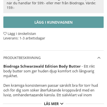
när du handlar för 599:- eller mer från Biodroga. Värde:
159:-
LÄGG I KUNDVAGNEN
Lägg i önskelistan
Leverans:
1-3 arbetsdagar
PRODUKTBESKRIVNING
Biodroga Schwarzwald Edition Body Butter
- Ett rikt
body butter som ger huden djup komfort och långvarig
mjukhet.
Den krämiga konsistensen passar särskilt bra för torr hud
och för dig som söker återfuktande kroppsvård med en
lyxig, omhändertagande känsla. Ett självklart val inom
Biodroga kroppsvård för daglig användning.
LÄS MER
Ger intensiv näring och mjukgör huden