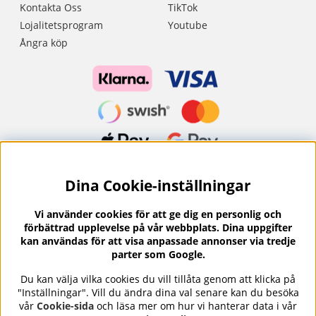
Kontakta Oss
TikTok
Lojalitetsprogram
Youtube
Ångra köp
Dina Cookie-inställningar
Nyhetsbrev?
I vårt nyhetsbrev får du ta del av nyheter och
Vi använder cookies för att ge dig en personlig och
erbjudanden.
förbättrad upplevelse på vår webbplats. Dina uppgifter
kan användas för att visa anpassade annonser via tredje
parter som Google.
Du kan välja vilka cookies du vill tillåta genom att klicka på
"Inställningar". Vill du ändra dina val senare kan du besöka
Se våra omdömen på
⭐
vår
Cookie-sida
och läsa mer om hur vi hanterar data i vår
Trustpilot