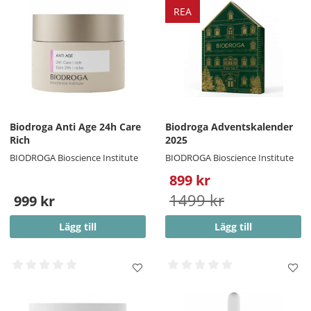
REA
Kan produkten användas dagligen?
Ja, den är anpassad för daglig kroppsvård året runt.
Känns krämen tung på huden?
Nej, trots sin rika konsistens absorberas den behagligt.
Biodroga Anti Age 24h Care
Biodroga Adventskalender
Rich
2025
BIODROGA Bioscience Institute
BIODROGA Bioscience Institute
899 kr
1499 kr
999 kr
Lägg till
Lägg till