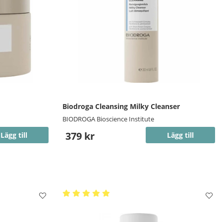
Biodroga Cleansing Milky Cleanser
BIODROGA Bioscience Institute
379 kr
Lägg till
Lägg till