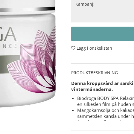
Kampanj:
Lägg i önskelistan
PRODUKTBESKRIVNING
Denna kroppsvård är särski
vintermånaderna.
Biodroga BODY SPA Relaxing
en silkeslen film på huden
Mangokärnsolja och kakaosm
sammetslen känsla under h
Äppelstamcells-extrakt sky
Alg-extrakt förser huden me
Tar bort stram känsla i hud