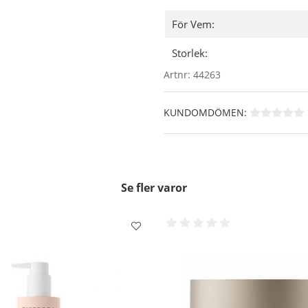
Avslappnande och harmonis
För Vem:
Inga Parabener, Inga Minera
Användning
- Applicera efter
Storlek:
Artnr:
44263
KUNDOMDÖMEN:
Se fler varor