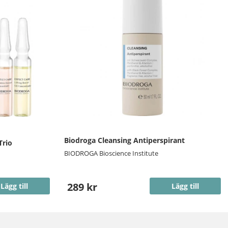
Biodroga Cleansing Antiperspirant
Trio
BIODROGA Bioscience Institute
289 kr
Lägg till
Lägg till