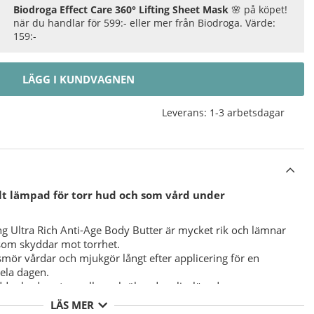
Biodroga Effect Care 360° Lifting Sheet Mask
🌸 på köpet!
när du handlar för 599:- eller mer från Biodroga. Värde:
159:-
LÄGG I KUNDVAGNEN
Leverans:
1-3 arbetsdagar
lt lämpad för torr hud och som vård under
 Ultra Rich Anti-Age Body Butter är mycket rik och lämnar
 som skyddar mot torrhet.
ör vårdar och mjukgör långt efter applicering för en
ela dagen.
ddar huden stamceller och ökar dess livslängd.
d fukt under långtid.
LÄS MER
en.