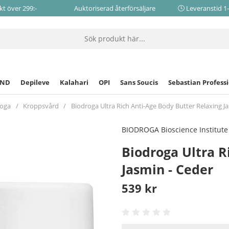
akt över 299:-
Auktoriserad återförsäljare
Leveranstid 1
CND
Depileve
Kalahari
OPI
Sans Soucis
Sebastian Profess
roga
Kroppsvård
Biodroga Ultra Rich Anti-Age Body Butter Relaxing J
BIODROGA Bioscience Institute
Biodroga Ultra R
Jasmin - Ceder
539
kr