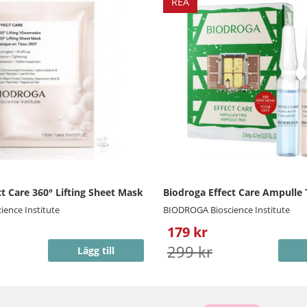
REA
t Care 360° Lifting Sheet Mask
Biodroga Effect Care Ampulle 
ence Institute
BIODROGA Bioscience Institute
179 kr
299 kr
Lägg till