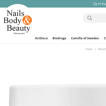
Fri fr
ArtDeco
Biodroga
Camilla of Sweden
Hem
Biod