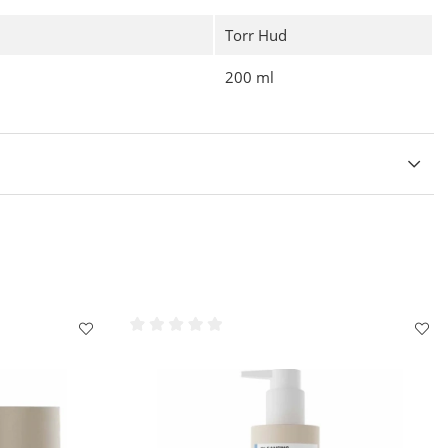
erande doft.
Torr Hud
loljor
 dusch/bad, massera in försiktigt.
200 ml