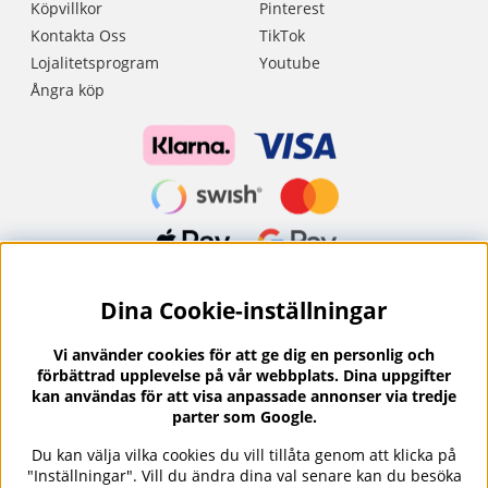
Köpvillkor
Pinterest
Kontakta Oss
TikTok
Lojalitetsprogram
Youtube
Ångra köp
Dina Cookie-inställningar
Nyhetsbrev?
I vårt nyhetsbrev får du ta del av nyheter och
Vi använder cookies för att ge dig en personlig och
erbjudanden.
förbättrad upplevelse på vår webbplats. Dina uppgifter
kan användas för att visa anpassade annonser via tredje
parter som Google.
Du kan välja vilka cookies du vill tillåta genom att klicka på
"Inställningar". Vill du ändra dina val senare kan du besöka