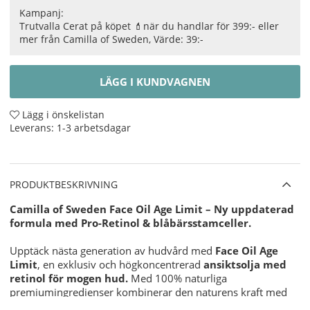
Kampanj:
Trutvalla Cerat på köpet 💄när du handlar för 399:- eller
mer från Camilla of Sweden, Värde: 39:-
LÄGG I KUNDVAGNEN
Lägg i önskelistan
Leverans:
1-3 arbetsdagar
PRODUKTBESKRIVNING
Camilla of Sweden Face Oil Age Limit – Ny uppdaterad
formula med Pro-Retinol & blåbärsstamceller.
Upptäck nästa generation av hudvård med
Face Oil Age
Limit
, en exklusiv och högkoncentrerad
ansiktsolja med
retinol för mogen hud.
Med 100% naturliga
premiumingredienser kombinerar den naturens kraft med
avancerad hudvårdsteknologi.