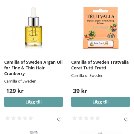
dekolletage. Passar även ögonområdet. För bästa resultat –
använd morgon och kväll.
Denna lyxiga anti-age olja är framtagen för att vara den
bästa ansiktsoljan för mogen hud
– en
naturlig
hudvårdslösning
som både stärker hudbarriären och ger
en silkeslen, strålande finish.
Camilla of Sweden Argan Oil
Camilla of Sweden Trutvalla
for Fine & Thin Hair
Cerat Tutti Frutti
Cranberry
Camilla of Sweden
Camilla of Sweden
129 kr
39 kr
Lägg till
Lägg till