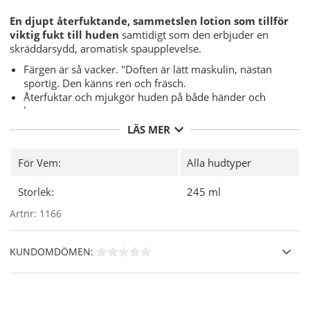
En djupt återfuktande, sammetslen lotion som tillför
viktig fukt till huden
samtidigt som den erbjuder en
skräddarsydd, aromatisk spaupplevelse.
Färgen är så vacker. "Doften är lätt maskulin, nästan
sportig. Den känns ren och fräsch.
Återfuktar och mjukgör huden på både händer och
kropp.
Varje lotion innehåller Vitamin A och E samt Aloe Vera
LÄS MER
som är extra fuktgivande.
Sofistikerade doftkombinationer & Dermatologiskt
För Vem:
Alla hudtyper
testad.
Perfekt även att använda som bodylotion.
Storlek:
245 ml
Användning
- Applicera rikligt på ren hud omedelbart efter
Artnr:
1166
rengöring för en djupt återfuktande effekter. Använd i din
dagliga vård, såväl som i din manikyr eller pedikyr och
appliceras så ofta du vill.
KUNDOMDÖMEN: