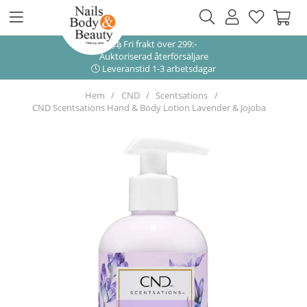
Fri frakt över 299:-
Auktoriserad återförsäljare
Leveranstid 1-3 arbetsdagar
Hem
CND
Scentsations
CND Scentsations Hand & Body Lotion Lavender & Jojoba