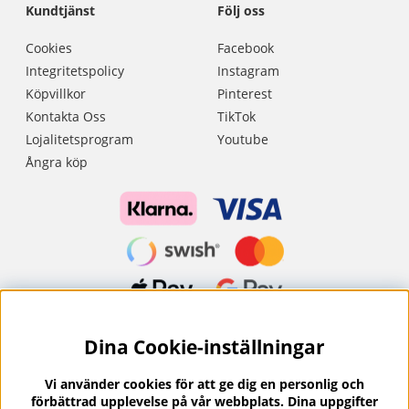
Kundtjänst
Följ oss
Cookies
Facebook
Integritetspolicy
Instagram
Köpvillkor
Pinterest
Kontakta Oss
TikTok
Lojalitetsprogram
Youtube
Ångra köp
Dina Cookie-inställningar
Nyhetsbrev?
I vårt nyhetsbrev får du ta del av nyheter och
Vi använder cookies för att ge dig en personlig och
erbjudanden.
förbättrad upplevelse på vår webbplats. Dina uppgifter