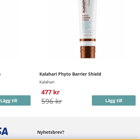
n
Kalahari Phyto Barrier Shield
Kalahari
477 kr
596 kr
Lägg till
Lägg till
Nyhetsbrev?