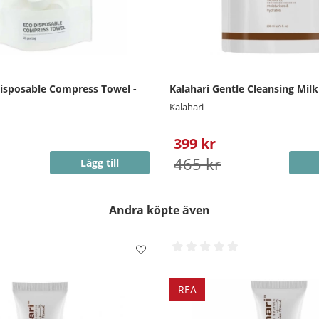
Disposable Compress Towel -
Kalahari Gentle Cleansing Milk 
Kalahari
399 kr
465 kr
Lägg till
Andra köpte även
REA