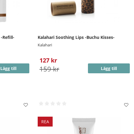
-Refill-
Kalahari Soothing Lips -Buchu Kisses-
Kalahari
127 kr
159 kr
Lägg till
Lägg till
REA