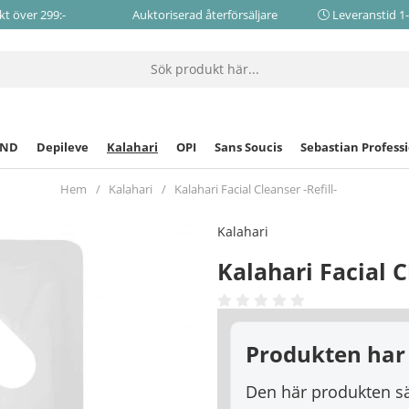
akt över 299:-
Auktoriserad återförsäljare
Leveranstid 1
CND
Depileve
Kalahari
OPI
Sans Soucis
Sebastian Profess
Hem
Kalahari
Kalahari Facial Cleanser -Refill-
Kalahari
Kalahari Facial C
Produkten har 
Den här produkten säl