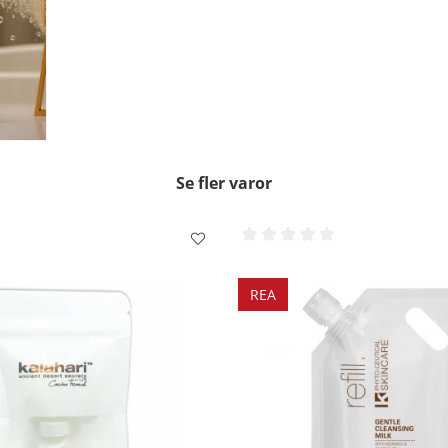
Se fler varor
REA