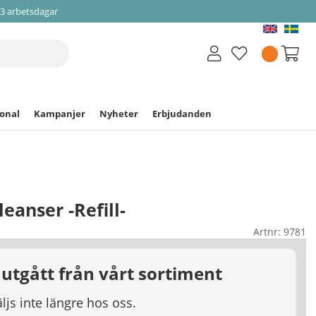
-3 arbetsdagar
ional
Kampanjer
Nyheter
Erbjudanden
leanser -Refill-
Artnr:
9781
utgått från vårt sortiment
js inte längre hos oss.