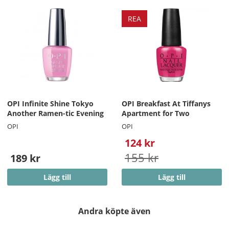
REA
OPI Infinite Shine Tokyo
OPI Breakfast At Tiffanys
Another Ramen-tic Evening
Apartment for Two
OPI
OPI
124 kr
155 kr
189 kr
Lägg till
Lägg till
Andra köpte även