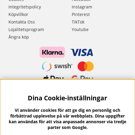
Integritetspolicy
Instagram
Köpvillkor
Pinterest
Kontakta Oss
TikTok
Lojalitetsprogram
Youtube
Ångra köp
Dina Cookie-inställningar
Nyhetsbrev?
I vårt nyhetsbrev får du ta del av nyheter och
Vi använder cookies för att ge dig en personlig och
erbjudanden.
förbättrad upplevelse på vår webbplats. Dina uppgifter
kan användas för att visa anpassade annonser via tredje
parter som Google.