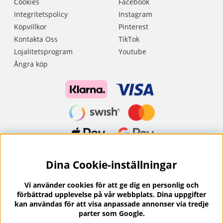
Cookies
Facebook
Integritetspolicy
Instagram
Köpvillkor
Pinterest
Kontakta Oss
TikTok
Lojalitetsprogram
Youtube
Ångra köp
Dina Cookie-inställningar
Nyhetsbrev?
I vårt nyhetsbrev får du ta del av nyheter och
Vi använder cookies för att ge dig en personlig och
erbjudanden.
förbättrad upplevelse på vår webbplats. Dina uppgifter
kan användas för att visa anpassade annonser via tredje
parter som Google.