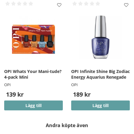
OPI Whats Your Mani-tude?
OPI Infinite Shine Big Zodiac
4-pack Mini
Energy Aquarius Renegade
OPI
OPI
139 kr
189 kr
Lägg till
Lägg till
Andra köpte även