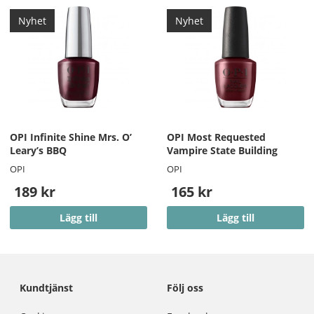
Nyhet
Nyhet
OPI Infinite Shine Mrs. O’
OPI Most Requested
Leary’s BBQ
Vampire State Building
OPI
OPI
189 kr
165 kr
Lägg till
Lägg till
Kundtjänst
Följ oss