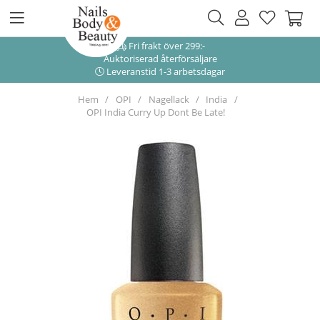
Fri frakt över 299:-
Auktoriserad återförsäljare
Leveranstid 1-3 arbetsdagar
Hem
OPI
Nagellack
India
OPI India Curry Up Dont Be Late!