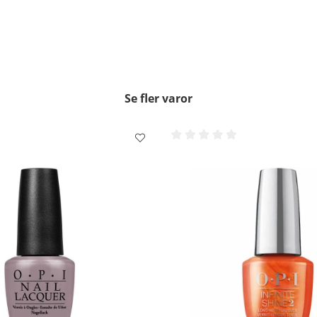
För extra vård av din n
OBS!! -
Använd inte DripDry ell
Borttagning
- Använd en bomu
doppade i Expert Touch Remo
Se fler varor
15 ml