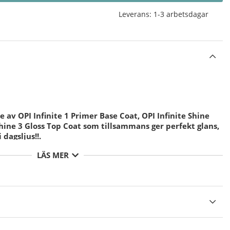
Leverans:
1-3 arbetsdagar
 av OPI Infinite 1 Primer Base Coat, OPI Infinite Shine
Shine 3 Gloss Top Coat som tillsammans ger perfekt glans,
 dagsljus!!.
LÄS MER
PI Infinite Shine Nagellacken för bästa möjliga hållbarhet med
 desinficering av din nagelplatta före applicering av ditt
 av
OPI Infinite Shine 1 Primer Base Coat
och Låt torka.
 tunna lager av valfri färg från
OPI Infinite Shine Nagellack
äxt ( framkanten av nageln ), Låt torka.
tt tunt lager
OPI Infinite Shine 3 Gloss Top Coat
för att
 inte den fria kanten även här, Låt torka.