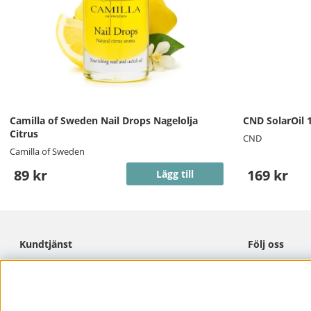
Camilla of Sweden Nail Drops Nagelolja
CND SolarOil 
Citrus
CND
Camilla of Sweden
89 kr
169 kr
Lägg till
Kundtjänst
Följ oss
Cookies
Facebook
Integritetspolicy
Instagram
Köpvillkor
Pinterest