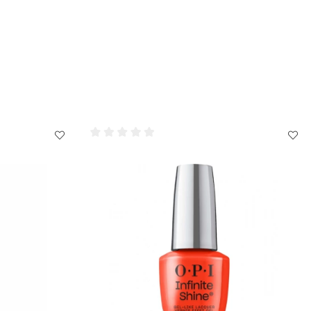
agel och nagelband kan du även applicera
OPI Avoplex Oi
l
.
er RapiDry Spray på Infinite Shine.
llsrondeller eller
OPI Expert Touch Lint-Free Nail Wipes
ver.