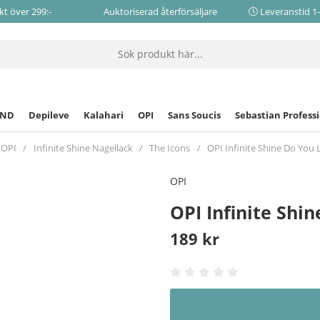
akt över 299:-
Auktoriserad återförsäljare
Leveranstid 1
CND
Depileve
Kalahari
OPI
Sans Soucis
Sebastian Profess
OPI
Infinite Shine Nagellack
The Icons
OPI Infinite Shine Do You Li
OPI
OPI Infinite Shin
189
kr