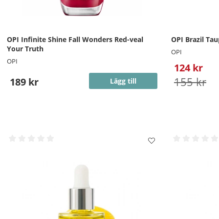
OPI Infinite Shine Fall Wonders Red-veal
OPI Brazil Tau
Your Truth
OPI
OPI
124 kr
155 kr
189 kr
Lägg till