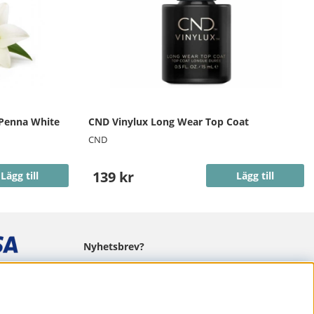
 Penna White
CND Vinylux Long Wear Top Coat
CND
139 kr
Lägg till
Lägg till
Nyhetsbrev?
I vårt nyhetsbrev får du ta del av nyheter
och erbjudanden.