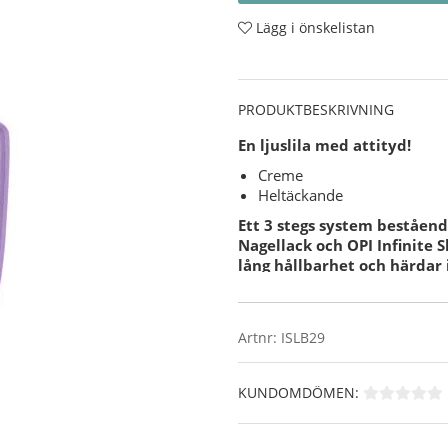
Lägg i önskelistan
PRODUKTBESKRIVNING
En ljuslila med attityd!
Creme
Heltäckande
Ett 3 stegs system bestående
Nagellack och OPI Infinite 
lång hållbarhet och härdar i
Användning:
Förbered din nagel för O
OPI NAS 99
- En grundlig
Artnr:
ISLB29
nagellack.
Applicera sedan 1 lager
Där efter applicerar du 2
KUNDOMDÖMEN:
och försegla även din utv
Slutligen applicerar du e
försegla och skydda, glöm