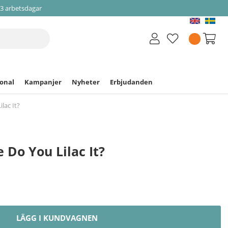
-3 arbetsdagar
ional
Kampanjer
Nyheter
Erbjudanden
lac It?
e Do You Lilac It?
LÄGG I KUNDVAGNEN