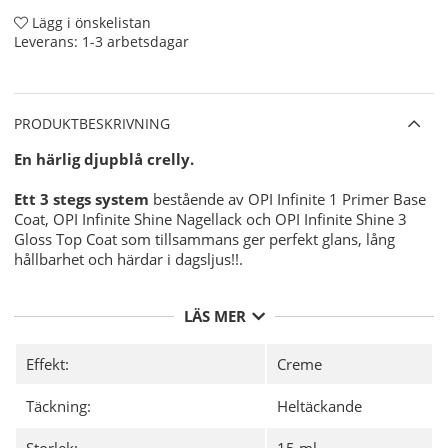
Lägg i önskelistan
Leverans:
1-3 arbetsdagar
PRODUKTBESKRIVNING
En härlig djupblå crelly.
Ett 3 stegs system
bestående av OPI Infinite 1 Primer Base
Coat, OPI Infinite Shine Nagellack och OPI Infinite Shine 3
Gloss Top Coat som tillsammans ger perfekt glans, lång
hållbarhet och härdar i dagsljus!!.
Användning:
LÄS MER
Förbered din nagel för OPI Infinite Shine Nagellacken
för bästa möjliga hållbarhet med
OPI NAS 99
- En
grundlig desinficering av din nagelplatta före
Effekt:
Creme
applicering av ditt nagellack.
Applicera sedan 1 lager av
OPI Infinite Shine 1
Täckning:
Heltäckande
Primer Base Coat
och Låt torka.
Där efter applicerar du 2 tunna lager av valfri färg från
Storlek:
15 ml