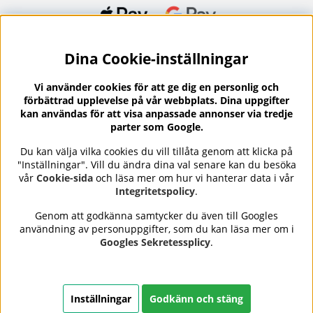
Dina Cookie-inställningar
Nyhetsbrev?
I vårt nyhetsbrev får du ta del av nyheter och
Vi använder cookies för att ge dig en personlig och
erbjudanden.
förbättrad upplevelse på vår webbplats. Dina uppgifter
kan användas för att visa anpassade annonser via tredje
parter som Google.
Du kan välja vilka cookies du vill tillåta genom att klicka på
"Inställningar". Vill du ändra dina val senare kan du besöka
Se våra omdömen på
⭐
vår
Cookie-sida
och läsa mer om hur vi hanterar data i vår
Trustpilot
Integritetspolicy
.
Genom att godkänna samtycker du även till Googles
användning av personuppgifter, som du kan läsa mer om i
Nails Body and Beauty
erbjuder professionell hudvård,
Googles Sekretessplicy
.
nagellack och makeup från ledande varumärken som OPI,
CND, Biodroga, Sans Soucis och Camilla of Sweden. Här
hittar du noggrant utvalda produkter som kombinerar
kvalitet, omtanke och resultat – med snabb och trygg
Inställningar
Godkänn och stäng
leverans, säkra betalningar och ett sortiment som speglar