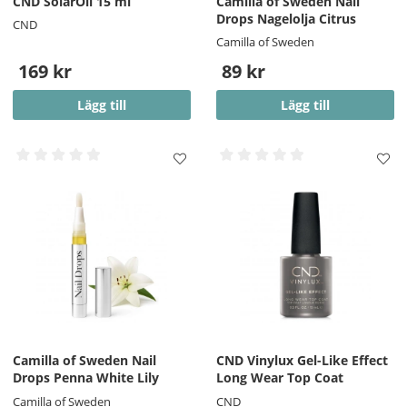
CND SolarOil 15 ml
Camilla of Sweden Nail
Drops Nagelolja Citrus
CND
Camilla of Sweden
169 kr
89 kr
Lägg till
Lägg till
Camilla of Sweden Nail
CND Vinylux Gel-Like Effect
Drops Penna White Lily
Long Wear Top Coat
Camilla of Sweden
CND