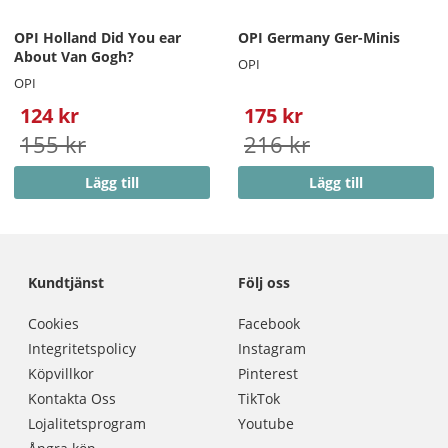
OPI Holland Did You ear
OPI Germany Ger-Minis
About Van Gogh?
OPI
OPI
124 kr
175 kr
155 kr
216 kr
Lägg till
Lägg till
Kundtjänst
Följ oss
Cookies
Facebook
Integritetspolicy
Instagram
Köpvillkor
Pinterest
Kontakta Oss
TikTok
Lojalitetsprogram
Youtube