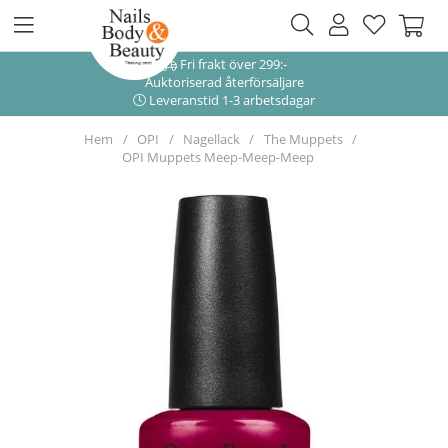
Fri frakt över 299:-
Auktoriserad återförsäljare
Leveranstid 1-3 arbetsdagar
Hem
OPI
Nagellack
The Muppets
OPI Muppets Meep-Meep-Meep