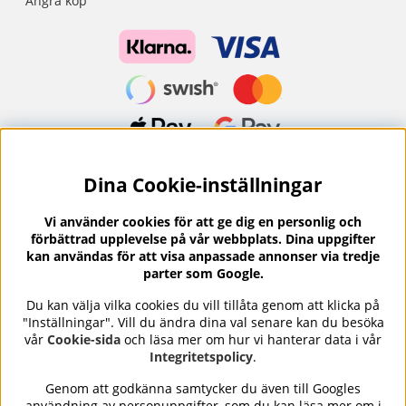
Ångra köp
Dina Cookie-inställningar
Nyhetsbrev?
I vårt nyhetsbrev får du ta del av nyheter och
Vi använder cookies för att ge dig en personlig och
erbjudanden.
förbättrad upplevelse på vår webbplats. Dina uppgifter
kan användas för att visa anpassade annonser via tredje
parter som Google.
Du kan välja vilka cookies du vill tillåta genom att klicka på
"Inställningar". Vill du ändra dina val senare kan du besöka
Se våra omdömen på
⭐
Trustpilot
vår
Cookie-sida
och läsa mer om hur vi hanterar data i vår
Integritetspolicy
.
Genom att godkänna samtycker du även till Googles
användning av personuppgifter, som du kan läsa mer om i