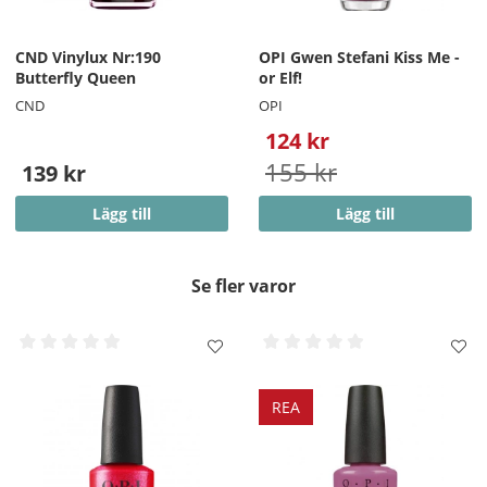
CND Vinylux Nr:190
OPI Gwen Stefani Kiss Me -
Butterfly Queen
or Elf!
CND
OPI
124 kr
155 kr
139 kr
Lägg till
Lägg till
Se fler varor
REA