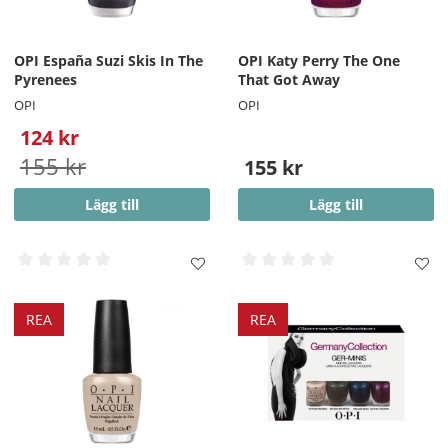
OPI España Suzi Skis In The
OPI Katy Perry The One
Pyrenees
That Got Away
OPI
OPI
124 kr
155 kr
155 kr
Lägg till
Lägg till
REA
REA