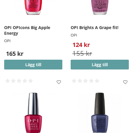
OPI OPIcons Big Apple
OPI Brights A Grape fit!
Energy
OPI
OPI
124 kr
155 kr
165 kr
Lägg till
Lägg till