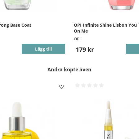
rong Base Coat
OPI Infinite Shine Lisbon You
On Me
OPI
179 kr
Lägg till
Andra köpte även