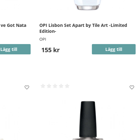
´ve Got Nata
OPI Lisbon Set Apart by Tile Art -Limited
Edition-
OPI
155 kr
Lägg till
Lägg till