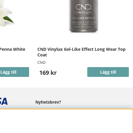
 Penna White
CND Vinylux Gel-Like Effect Long Wear Top
Coat
CND
169 kr
Lägg till
Lägg till
Nyhetsbrev?
I vårt nyhetsbrev får du ta del av nyheter
och erbjudanden.