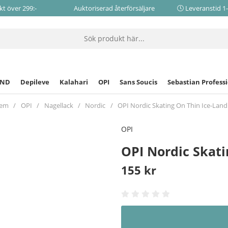
akt över 299:-
Auktoriserad återförsäljare
Leveranstid 1
CND
Depileve
Kalahari
OPI
Sans Soucis
Sebastian Profess
em
OPI
Nagellack
Nordic
OPI Nordic Skating On Thin Ice-Land
OPI
OPI Nordic Skati
155
kr