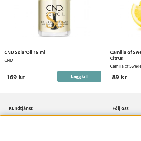
CND SolarOil 15 ml
Camilla of Sw
Citrus
CND
Camilla of Swed
169 kr
89 kr
Lägg till
Kundtjänst
Följ oss
Cookies
Facebook
Integritetspolicy
Instagram
Köpvillkor
Pinterest