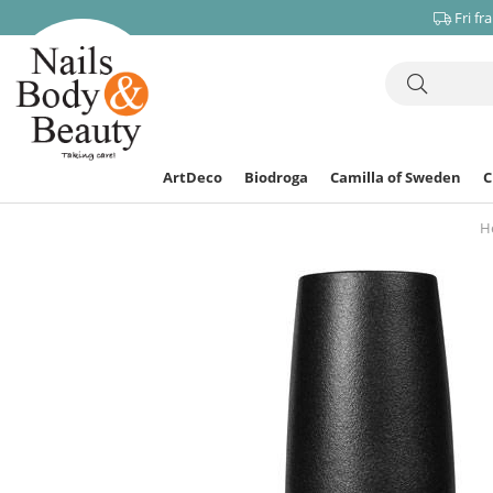
Fri fr
ArtDeco
Biodroga
Camilla of Sweden
H