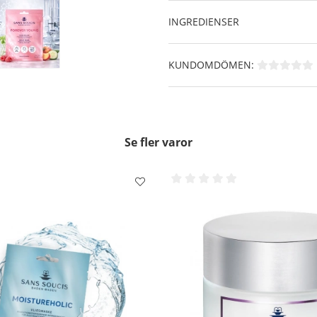
Planktonextrakt
- är en m
naturliga försvarsfunktion,
INGREDIENSER
cellförnyelse. Dessutom bidr
jämnt utseende på huden.
Thermalvatten från Baden-
KUNDOMDÖMEN:
kaliumkalcium, magnesium, jä
förbättrar hudens naturlig
Användning:
Placera masken på rensad hu
Se fler varor
masken till ansiktskonturen
Luta dig tillbaka och koppla
Ta bort masken. Massera in 