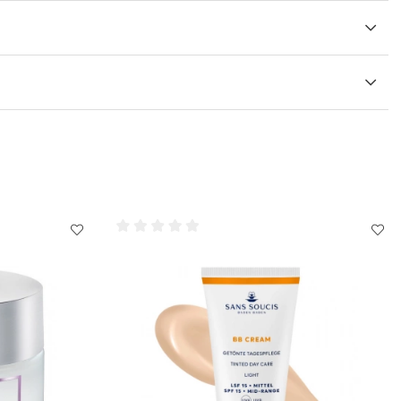
ycket effektiv ingrediens från havet. Det ökar hudens
 stärker dess skyddande barriär och stöder hudens naturliga
ar detta ämne till en optimal fukttillförsel och lämnar ett
Baden - med värdefulla mineraler och spårämnen (natrium,
rn, mangan, kiselsyra (kisel), klorider, fluorider). Vilket
a ämnesomsättning och välbefinnande.
d och tryck försiktigt på. Ta bort skyddsfolien och anpassa
.
 av! Låt verka i 15 minuter.
överflödig vätska eller ta bort det med en bomullsplatta.