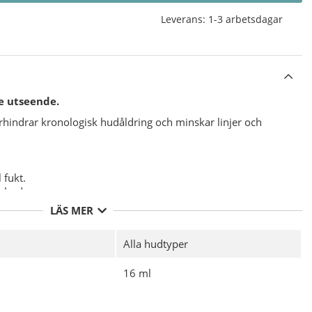
Leverans:
1-3 arbetsdagar
e utseende.
rhindrar kronologisk hudåldring och minskar linjer och
 fukt.
e hud.
LÄS MER
- förbättrar hudens kollagenbildning genom en mild
Alla hudtyper
hudens elasticitet och motståndskraft och anses därför vara
16 ml
 speciell sammansättning av olika växtstamceller formar och
dar hudens egna stamceller, minskar fina linjer och rynkor.
riskhet.