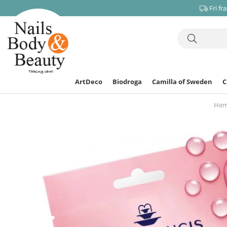
Fri fr
ArtDeco
Biodroga
Camilla of Sweden
He