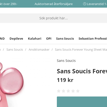
akt över 299:-
Auktoriserad återförsäljare
Leveranstid 1
CND
Depileve
Kalahari
OPI
Sans Soucis
Sebastian Profess
m
Sans Soucis
Ansiktsmasker
Sans Soucis Forever Young Sheet M
Sans Soucis
Sans Soucis For
119
kr