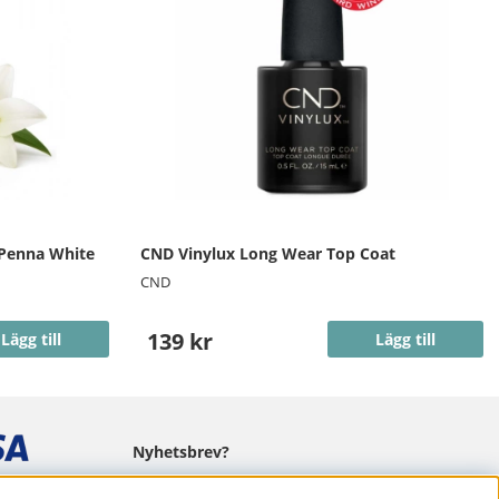
 Penna White
CND Vinylux Long Wear Top Coat
CND
139 kr
Lägg till
Lägg till
Nyhetsbrev?
I vårt nyhetsbrev får du ta del av nyheter