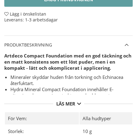
Lägg i önskelistan
Leverans:
1-3 arbetsdagar
PRODUKTBESKRIVNING
Artdeco Compact Foundation med en god täckning och
en matt konsistens som ett löst puder, men i en
kompakt - lätt och okomplicerat i applicering.
Mineraler skyddar huden från torkning och Echinacea
återfuktart.
Hydra Mineral Compact Foundation innehåller E-
vitamin och rosmarin extrakt som skyddar mot
negativa miljöpåverkan såsom fria radikaler och
LÄS MER
fuktförlust.
Tiger gräs extrakt förbättrar konturer och stramar åt.
För Vem:
Alla hudtyper
Silikon och doft fri.
Utan talk, vax och olja.
Storlek:
10 g
Användning
- Applicera tunt med den medföljande