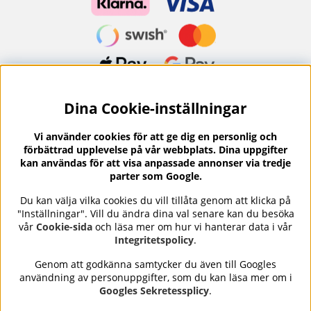
Dina Cookie-inställningar
Nyhetsbrev?
I vårt nyhetsbrev får du ta del av nyheter och
Vi använder cookies för att ge dig en personlig och
erbjudanden.
förbättrad upplevelse på vår webbplats. Dina uppgifter
kan användas för att visa anpassade annonser via tredje
parter som Google.
Du kan välja vilka cookies du vill tillåta genom att klicka på
"Inställningar". Vill du ändra dina val senare kan du besöka
Se våra omdömen på
⭐
vår
Cookie-sida
och läsa mer om hur vi hanterar data i vår
Trustpilot
Integritetspolicy
.
Genom att godkänna samtycker du även till Googles
användning av personuppgifter, som du kan läsa mer om i
Nails Body and Beauty
erbjuder professionell hudvård,
Googles Sekretessplicy
.
nagellack och makeup från ledande varumärken som OPI,
CND, Biodroga, Sans Soucis och Camilla of Sweden. Här