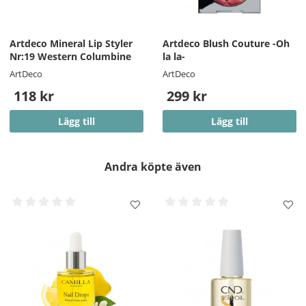
Artdeco Mineral Lip Styler
Artdeco Blush Couture -Oh
Nr:19 Western Columbine
la la-
ArtDeco
ArtDeco
118 kr
299 kr
Lägg till
Lägg till
Andra köpte även