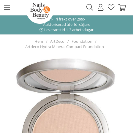
Fri frakt över 299:-
Auktoriserad återförsäljare
Leveranstid 1-3 arbetsdagar
Hem
ArtDeco
Foundation
Artdeco Hydra Mineral Compact Foundation