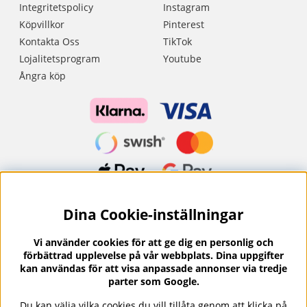
Integritetspolicy
Instagram
Köpvillkor
Pinterest
Kontakta Oss
TikTok
Lojalitetsprogram
Youtube
Ångra köp
Dina Cookie-inställningar
Nyhetsbrev?
I vårt nyhetsbrev får du ta del av nyheter och
Vi använder cookies för att ge dig en personlig och
erbjudanden.
förbättrad upplevelse på vår webbplats. Dina uppgifter
kan användas för att visa anpassade annonser via tredje
parter som Google.
Du kan välja vilka cookies du vill tillåta genom att klicka på