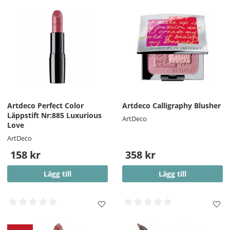
Artdeco Perfect Color
Artdeco Calligraphy Blusher
Läppstift Nr:885 Luxurious
ArtDeco
Love
ArtDeco
158 kr
358 kr
Lägg till
Lägg till