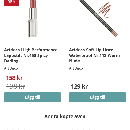
REA
Artdeco High Performance
Artdeco Soft Lip Liner
Läppstift Nr:458 Spicy
Waterproof Nr.113 Warm
Darling
Nude
ArtDeco
ArtDeco
158 kr
198 kr
129 kr
Lägg till
Lägg till
Andra köpte även