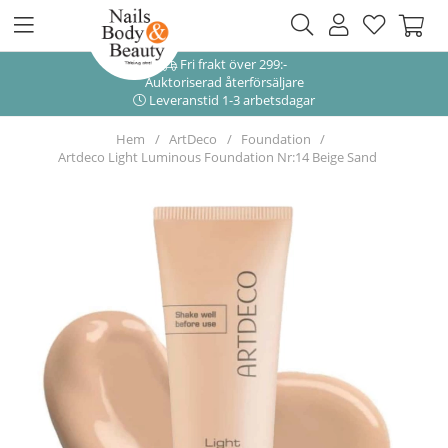
Fri frakt över 299:-
Auktoriserad återförsäljare
Leveranstid 1-3 arbetsdagar
Hem
ArtDeco
Foundation
Artdeco Light Luminous Foundation Nr:14 Beige Sand