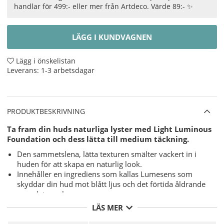
handlar för 499:- eller mer från Artdeco. Värde 89:- ✨
LÄGG I KUNDVAGNEN
Lägg i önskelistan
Leverans:
1-3 arbetsdagar
PRODUKTBESKRIVNING
Ta fram din huds naturliga lyster med Light Luminous
Foundation och dess lätta till medium täckning.
Den sammetslena, lätta texturen smälter vackert in i
huden för att skapa en naturlig look.
Innehåller en ingrediens som kallas Lumesens som
skyddar din hud mot blått ljus och det förtida åldrande
som det orsakar.
Utöver att skydda huden mot effekterna av blått ljus
LÄS MER
hjälper Lumesens också till att reparera den och kan
minska rynkor och minimera fläckar.