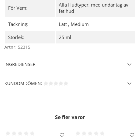
Alla Hudtyper, med undantag av
Lämplig för känslig hud,
men inte lämplig för fet hud.
För Vem:
fet hud
Vegansk.
🌿
Fri från: mineralolja, parabener, silikon.
Täckning:
Lätt
,
Medium
Användning
- Applicera direkt på huden, antingen med
fingrarna eller en foundationborste och för att bygga upp en
Storlek:
25 ml
mer täckande finish kan du använda en makeupsvamp.
Artnr:
52315
INGREDIENSER
KUNDOMDÖMEN:
Se fler varor