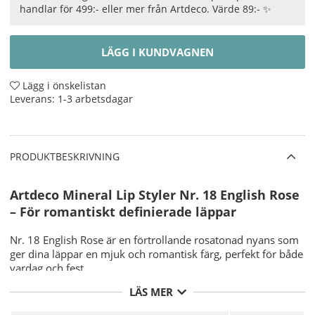
handlar för 499:- eller mer från Artdeco. Värde 89:- ✨
LÄGG I KUNDVAGNEN
Lägg i önskelistan
Leverans:
1-3 arbetsdagar
PRODUKTBESKRIVNING
Artdeco Mineral Lip Styler Nr. 18 English Rose
– För romantiskt definierade läppar
Nr. 18 English Rose är en förtrollande rosatonad nyans som
ger dina läppar en mjuk och romantisk färg, perfekt för både
vardag och fest.
LÄS MER
Silkeslen applicering:
Berikad med mineraler som
ger en jämn och mjuk applicering samt skyddar mot