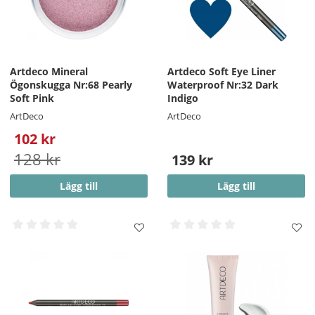
Artdeco Mineral
Artdeco Soft Eye Liner
Ögonskugga Nr:68 Pearly
Waterproof Nr:32 Dark
Soft Pink
Indigo
ArtDeco
ArtDeco
102 kr
128 kr
139 kr
Lägg till
Lägg till