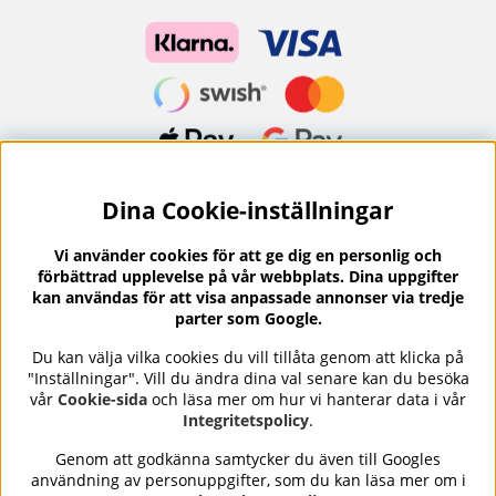
Dina Cookie-inställningar
Nyhetsbrev?
I vårt nyhetsbrev får du ta del av nyheter och
Vi använder cookies för att ge dig en personlig och
erbjudanden.
förbättrad upplevelse på vår webbplats. Dina uppgifter
kan användas för att visa anpassade annonser via tredje
parter som Google.
Du kan välja vilka cookies du vill tillåta genom att klicka på
"Inställningar". Vill du ändra dina val senare kan du besöka
Se våra omdömen på
⭐
vår
Cookie-sida
och läsa mer om hur vi hanterar data i vår
Trustpilot
Integritetspolicy
.
Genom att godkänna samtycker du även till Googles
användning av personuppgifter, som du kan läsa mer om i
Nails Body and Beauty
erbjuder professionell hudvård,