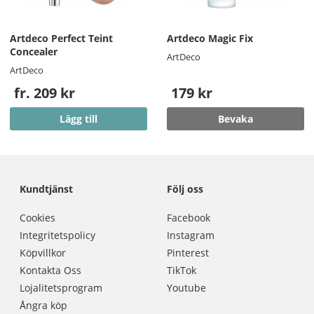
Artdeco Perfect Teint
Artdeco Magic Fix
Concealer
ArtDeco
ArtDeco
fr. 209 kr
179 kr
Lägg till
Bevaka
Kundtjänst
Följ oss
Cookies
Facebook
Integritetspolicy
Instagram
Köpvillkor
Pinterest
Kontakta Oss
TikTok
Lojalitetsprogram
Youtube
Ångra köp