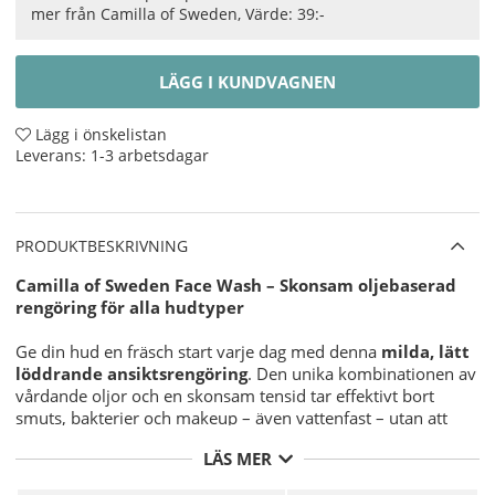
mer från Camilla of Sweden, Värde: 39:-
LÄGG I KUNDVAGNEN
Lägg i önskelistan
Leverans:
1-3 arbetsdagar
PRODUKTBESKRIVNING
Camilla of Sweden Face Wash – Skonsam oljebaserad
rengöring för alla hudtyper
Ge din hud en fräsch start varje dag med denna
milda, lätt
löddrande ansiktsrengöring
. Den unika kombinationen av
vårdande oljor och en skonsam tensid tar effektivt bort
smuts, bakterier och makeup – även vattenfast – utan att
torka ut eller störa hudens naturliga balans. Resultatet är en
LÄS MER
ren, mjuk och strålande hud som känns hälsosam och
fräsch.